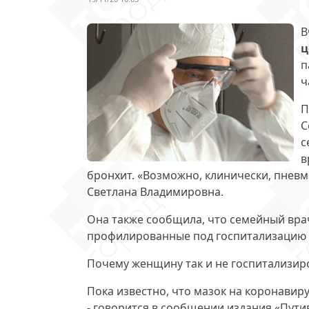
В
ц
п
ч
П
С
с
в
бронхит. «Возможно, клинически, пневмо
Светлана Владимировна.
Она также сообщила, что семейный вра
профилированные под госпитализацию к
Почему женщину так и не госпитализир
Пока известно, что мазок на коронавиру
- говорится в сообщении издания «Пути