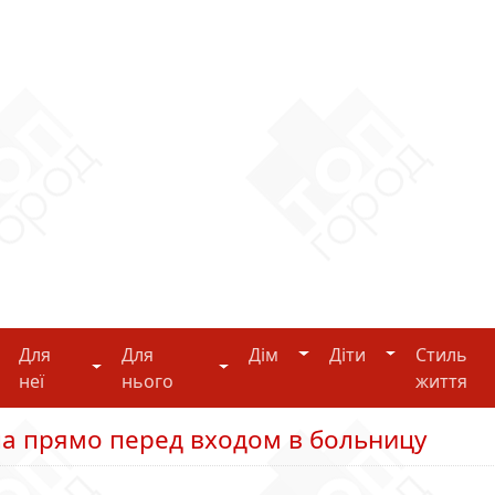
Дім
Діти
Для
Для
Дім
Діти
Стиль
i-tech
Для неї
Для нього
неї
нього
життя
 прямо перед входом в больницу