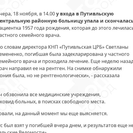
чера, 18 ноября, в 14.00
у входа в Путивльскую
ентральную районную больницу упала и скончалас
ациентка 1957 года рождения, которая до этого лечилас
астного семейного врача.
о словам директора КНП «Путивльская ЦРБ» Светланы
емененко, погибшая была задекларирована у частного
емейного врача и проходила лечение. Еще неделю наза
рач направил ее на рентген. На снимке обнаружили
ния была, но не рентгенологически», - рассказала
ч обзвонила все медицинские учреждения,
овид-больных, в поисках свободного места.
овали, на данный момент мы еще выясняется.
с был взят у погибшей вчера днем, и результатов еще не
вльские Ведомости».