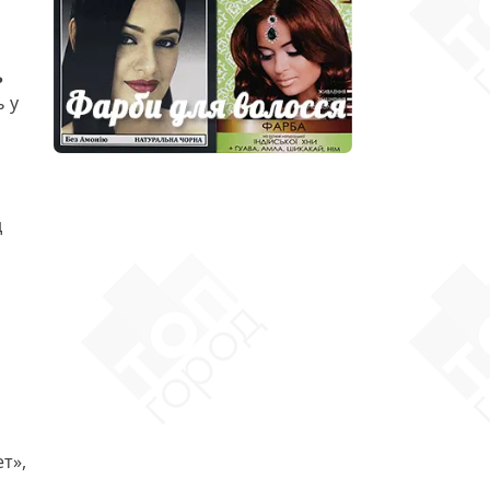
ь
ь у
д
т»,