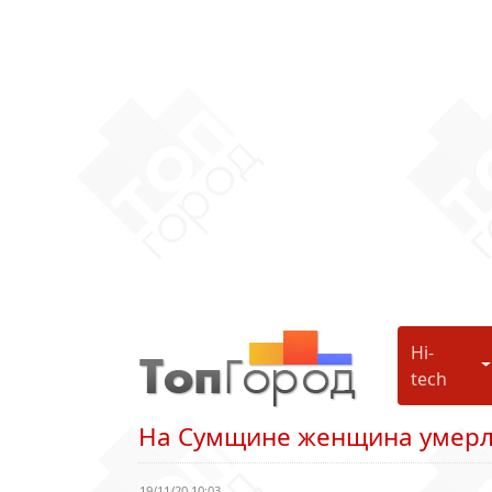
Hi-
H
tech
На Сумщине женщина умерла
19/11/20 10:03