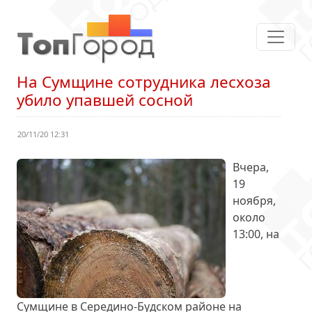
На Сумщине сотрудника лесхоза
убило упавшей сосной
20/11/20 12:31
Вчера,
19
ноября,
около
13:00, на
Сумщине в Середино-Будском районе на