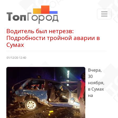
Водитель был нетрезв:
Подробности тройной аварии в
Сумах
01/12/20 12:40
Вчера,
30
ноября,
в Сумах
на