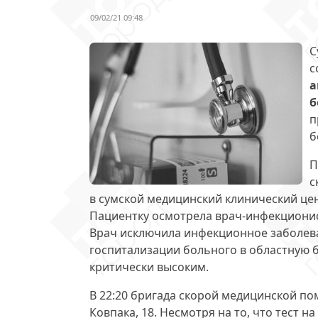
09/02/21 09:48
С
с
а
б
п
б
П
с
в сумской медицинский клинический це
Пациентку осмотрела врач-инфекционист
Врач исключила инфекционное заболева
госпитализации больного в областную б
критически высоким.
В 22:20 бригада скорой медицинской по
Ковпака, 18. Несмотря на то, что тест 