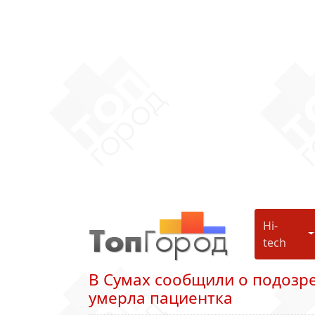
Hi-
H
tech
В Сумах сообщили о подозре
умерла пациентка