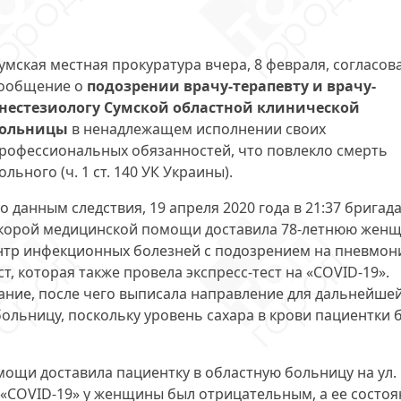
умская местная прокуратура вчера, 8 февраля, согласов
ообщение о
подозрении врачу-терапевту и врачу-
нестезиологу Сумской областной клинической
ольницы
в ненадлежащем исполнении своих
рофессиональных обязанностей, что повлекло смерть
ольного (ч. 1 ст. 140 УК Украины).
о данным следствия, 19 апреля 2020 года в 21:37 бригад
корой медицинской помощи доставила 78-летнюю жен
нтр инфекционных болезней с подозрением на пневмон
, которая также провела экспресс-тест на «COVID-19».
ние, после чего выписала направление для дальнейше
ольницу, поскольку уровень сахара в крови пациентки 
мощи доставила пациентку в областную больницу на ул.
на «COVID-19» у женщины был отрицательным, а ее состо