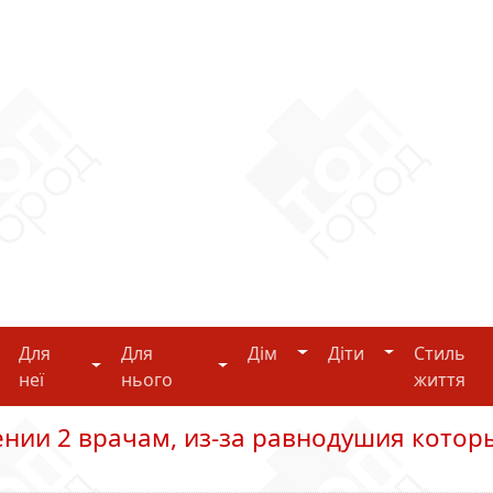
Дім
Діти
Для
Для
Дім
Діти
Стиль
i-tech
Для неї
Для нього
неї
нього
життя
нии 2 врачам, из-за равнодушия котор