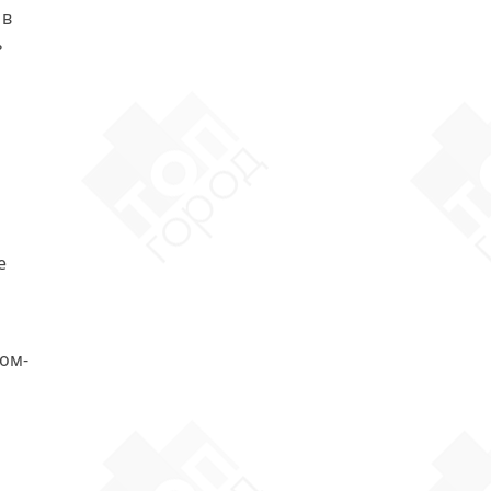
 в
ь
е
ом-