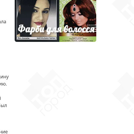
ала
а
щину
ию.
й
был
яние