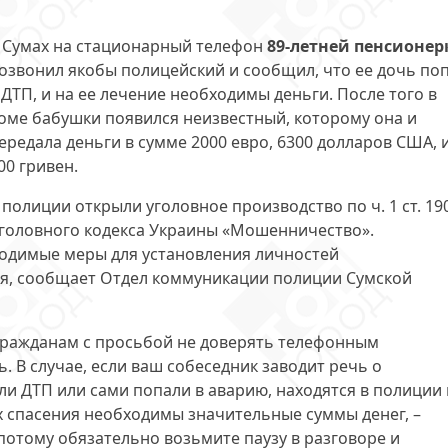
 Сумах на стационарный телефон
89-летней пенсионер
озвонил якобы полицейский и сообщил, что ее дочь по
 ДТП, и на ее лечение необходимы деньги. После того в
оме бабушки появился неизвестный, которому она и
ередала деньги в сумме 2000 евро, 6300 долларов США, и
00 гривен.
 полиции открыли уголовное производство по ч. 1 ст. 19
головного кодекса Украины «Мошенничество».
одимые меры для установления личностей
я, сообщает Отдел коммуникации полиции Сумской
гражданам с просьбой не доверять телефонным
. В случае, если ваш собеседник заводит речь о
и ДТП или сами попали в аварию, находятся в полиции
х спасения необходимы значительные суммы денег, –
потому обязательно возьмите паузу в разговоре и