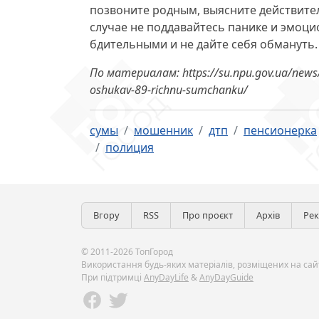
позвоните родным, выясните действите
случае не поддавайтесь панике и эмоци
бдительными и не дайте себя обмануть.
По материалам: https://su.npu.gov.ua/news/
oshukav-89-richnu-sumchanku/
сумы
мошенник
дтп
пенсионерка
полиция
Вгору
RSS
Про проєкт
Архів
Ре
© 2011-2026 ТопГород
Використання будь-яких матеріалів, розміщених на сайт
При підтримці
AnyDayLife
&
AnyDayGuide