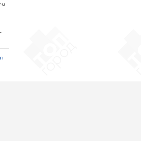
ем
-
тп