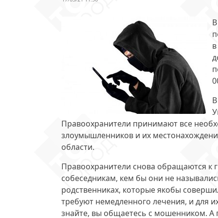
В
п
в
д
п
0
В
У
Правоохранители принимают все необх
злоумышленников и их местонахождени
области.
Правоохранители снова обращаются к 
собеседникам, кем бы они не назывались
родственниках, которые якобы совершил
требуют немедленного лечения, и для и
знайте, вы общаетесь с мошенником. А 