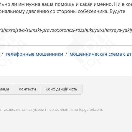
льно ли им нужна ваша помощь и какая именно. Ни в ко
ональному давлению со стороны собеседника. Будьте
shaxrajstvo/sumski-pravooxoronczi-rozshukuyut-shaxraya-yakij
телефонные мошенники
мошенническая схема с д
клама
Контакти
Конфіденційність
і, дозволяється за умови гіперпосилання на topgorod.com.