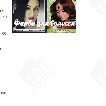
ке
пала
 38
0
 или