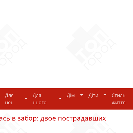
Дім
Діти
Для
Для
Дім
Діти
Стиль
i-tech
Для неї
Для нього
неї
нього
життя
сь в забор: двое пострадавших