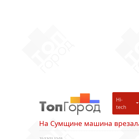
Hi-
H
tech
На Сумщине машина врезала
21/12/21 12:03