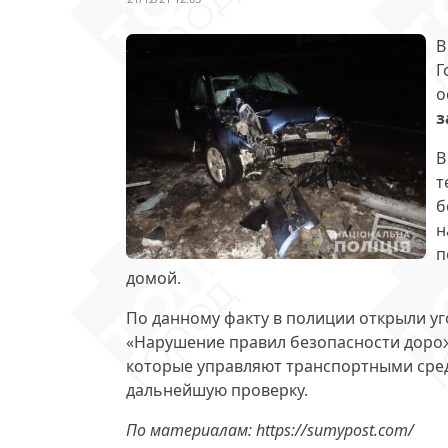
В
Г
о
з
В
т
б
н
п
домой.
По данному факту в полиции открыли уго
«Нарушение правил безопасности дорож
которые управляют транспортными сред
дальнейшую проверку.
По материалам: https://sumypost.com/