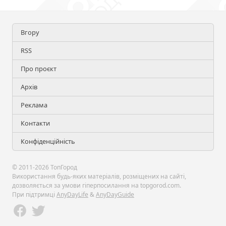
Вгору
RSS
Про проєкт
Архів
Реклама
Контакти
Конфіденційність
© 2011-2026 ТопГород
Використання будь-яких матеріалів, розміщених на сайті,
дозволяється за умови гіперпосилання на topgorod.com.
При підтримці
AnyDayLife
&
AnyDayGuide