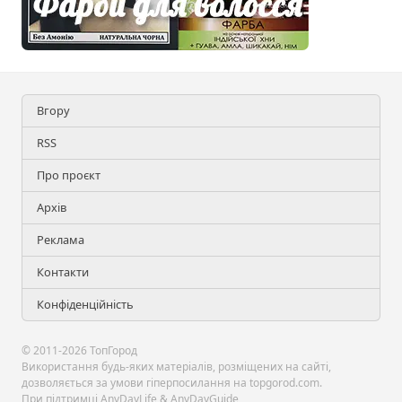
Вгору
RSS
Про проєкт
Архів
Реклама
Контакти
Конфіденційність
© 2011-2026 ТопГород
Використання будь-яких матеріалів, розміщених на сайті,
дозволяється за умови гіперпосилання на topgorod.com.
При підтримці
AnyDayLife
&
AnyDayGuide