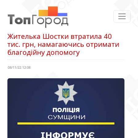
Жителька Шостки втратила 40
тис. грн, намагаючись отримати
благодійну допомогу
08/11/22 12:08