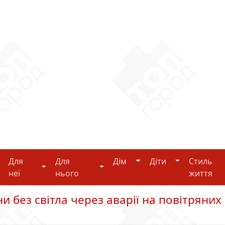
Дім
Діти
Для
Для
Дім
Діти
Стиль
i-tech
Для неї
Для нього
неї
нього
життя
 без світла через аварії на повітряних