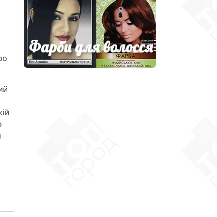
ро
ий
кій
о
й