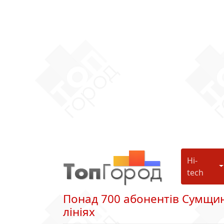
Hi-
H
tech
Понад 700 абонентів Сумщини
лініях