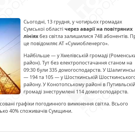
Сьогодні, 13 грудня, у чотирьох громадах
Сумської області
через аварії на повітряних
лініях
без світла залишилися 748 абонентів. П
це повідомляє АТ «Сумиобленерго».
Найбільше — у Хмелівській громаді (Роменськ
район). Тут без електропостачання станом на
09:30 були 335 домогосподарств. У Шалигинсь
— 194 та 105 — у Шосткинській Шосткинськог
району. У Конотопському районі в Путивльскі
громаді знеструмлені 114 домогосподарств.
осовані графіки погодинного вимкнення світла. Всього
изько 40% споживачів Сумщини.