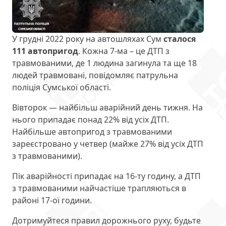
У грудні 2022 року на автошляхах Сум
сталося
111 автопригод
. Кожна 7-ма – це ДТП з
травмованими, де 1 людина загинула та ще 18
людей травмовані, повідомляє патрульна
поліція Сумської області.
Вівторок — найбільш аварійний день тижня. На
нього припадає понад 22% від усіх ДТП.
Найбільше автопригод з травмованими
зареєстровано у четвер (майже 27% від усіх ДТП
з травмованими).
Пік аварійності припадає на 16-ту годину, а ДТП
з травмованими найчастіше трапляються в
районі 17-ої години.
Дотримуйтеся правил дорожнього руху, будьте