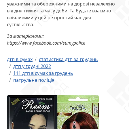
уважними та обережними на дорозі незалежно
від дня тижня та часу доби. Та будьте взаємно
ввічливими у цей не простий час для
суспільства.
За матеріалами:
https://www.facebook.com/sumypolice
дтп в сумах
статистика дтп за грудень
дтп у грудні 2022
111 дтп в сумах за грудень
патрульна поліція