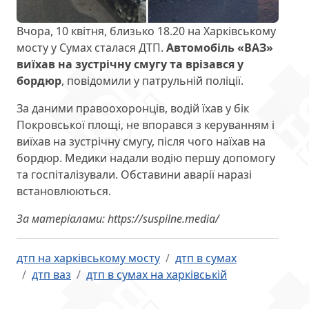
Вчора, 10 квітня, близько 18.20 на Харківському
мосту у Сумах сталася ДТП.
Автомобіль «ВАЗ»
виїхав на зустрічну смугу та врізався у
бордюр
, повідомили у патрульній поліції.
За даними правоохоронців, водій їхав у бік
Покровської площі, не впорався з керуванням і
виїхав на зустрічну смугу, після чого наїхав на
бордюр. Медики надали водію першу допомогу
та госпіталізували. Обставини аварії наразі
встановлюються.
За матеріалами: https://suspilne.media/
дтп на харківському мосту
дтп в сумах
дтп ваз
дтп в сумах на харківській