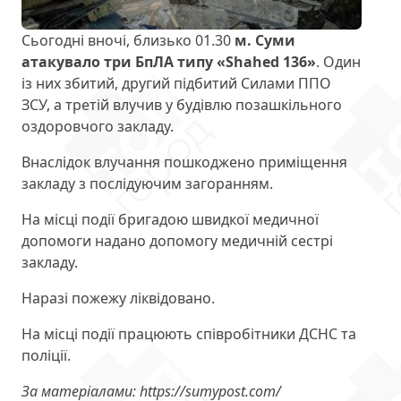
Сьогодні вночі, близько 01.30
м. Суми
атакувало три БпЛА типу «Shahed 136»
. Один
із них збитий, другий підбитий Силами ППО
ЗСУ, а третій влучив у будівлю позашкільного
оздоровчого закладу.
Внаслідок влучання пошкоджено приміщення
закладу з послідуючим загоранням.
На місці події бригадою швидкої медичної
допомоги надано допомогу медичній сестрі
закладу.
Наразі пожежу ліквідовано.
На місці події працюють співробітники ДСНС та
поліції.
За матеріалами: https://sumypost.com/