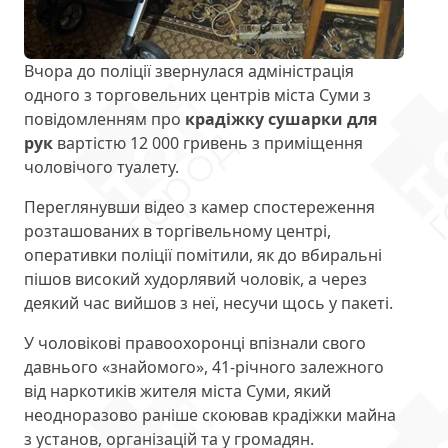
Вчора до поліції звернулася адміністрація
одного з торговельних центрів міста Суми з
повідомленням про
крадіжку сушарки для
рук
вартістю 12 000 гривень з приміщення
чоловічого туалету.
Переглянувши відео з камер спостереження
розташованих в торгівельному центрі,
оперативки поліції помітили, як до вбиральні
пішов високий худорлявий чоловік, а через
деякий час вийшов з неї, несучи щось у пакеті.
У чоловікові правоохоронці впізнали свого
давнього «знайомого», 41-річного залежного
від наркотиків жителя міста Суми, який
неодноразово раніше скоював крадіжки майна
з установ, організацій та у громадян.