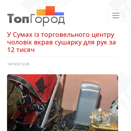
У Сумах із торговельного центру
чоловік вкрав сушарку для рук за
12 тисяч
14/12/23 12:28