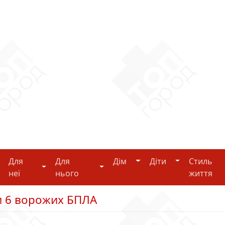
Дім
Діти
Для
Для
Дім
Діти
Стиль
i-tech
Для неї
Для нього
неї
нього
життя
 6 ворожих БПЛА