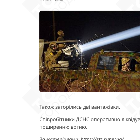
Також загорілись дві вантажівки.
Співробітники ДСНС оперативно ліквіду
поширенню вогню.
За матеріалами: https://sts.sumy.ua/