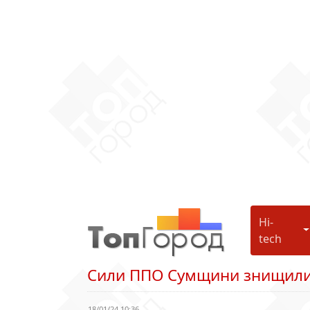
Hi-
H
tech
Сили ППО Сумщини знищили
18/01/24 10:36