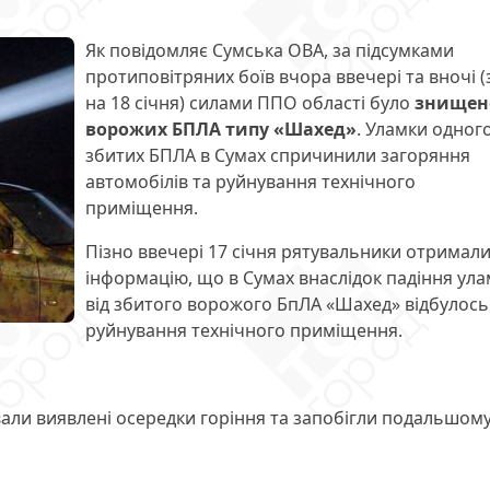
Як повідомляє Сумська ОВА, за підсумками
протиповітряних боїв вчора ввечері та вночі (
на 18 січня) силами ППО області було
знищен
ворожих БПЛА типу «Шахед»
. Уламки одного
збитих БПЛА в Сумах спричинили загоряння
автомобілів та руйнування технічного
приміщення.
Пізно ввечері 17 січня рятувальники отримал
інформацію, що в Сумах внаслідок падіння ула
від збитого ворожого БпЛА «Шахед» відбулось
руйнування технічного приміщення.
вали виявлені осередки горіння та запобігли подальшом