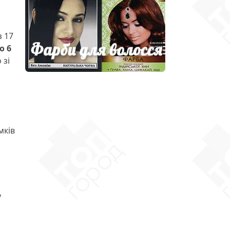
з 17
о 6
 зі
и
мків
у