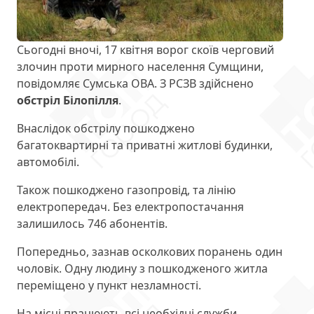
Сьогодні вночі, 17 квітня ворог скоїв черговий
злочин проти мирного населення Сумщини,
повідомляє Сумська ОВА. З РСЗВ здійснено
обстріл Білопілля
.
Внаслідок обстрілу пошкоджено
багатоквартирні та приватні житлові будинки,
автомобілі.
Також пошкоджено газопровід, та лінію
електропередач. Без електропостачання
залишилось 746 абонентів.
Попередньо, зазнав осколкових поранень один
чоловік. Одну людину з пошкодженого житла
переміщено у пункт незламності.
На місці працюють всі необхідні служби.