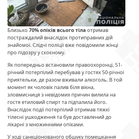
Близько
70% опіків всього тіла
отримав
постраждалий внаслідок протиправних дій
знайомої. Слідчі поліції вже повідомили жінці
про підозру у скоєному.
Як попередньо встановили правоохоронці, 51-
річний потерпілий перебував у гостях 50-річної
приятельки, де разом вживали алкоголь. В той
момент як чоловік палив біля вікна,
зловмисниця з невідомих причин вилила на
гостя етиловий спирт та підпалила його.
Внаслідок події потерпілий отримав тяжкі
тілесні ушкодження та був доставлений до
лікарні з множинними опіками.
У ході санкціонованого обшуку помешкання