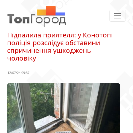
Підпалила приятеля: у Конотопі
поліція розслідує обставини
спричинення ушкоджень
чоловіку
12/07/24 09:37