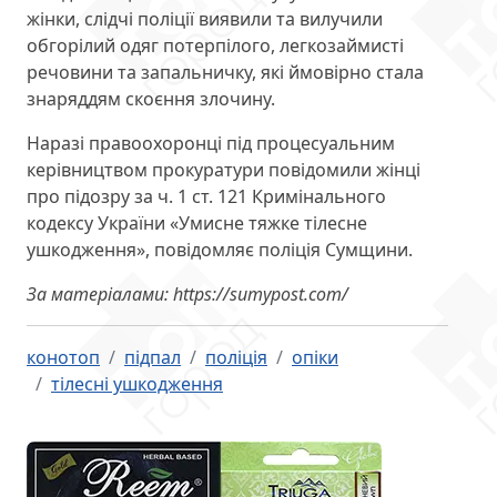
жінки, слідчі поліції виявили та вилучили
обгорілий одяг потерпілого, легкозаймисті
речовини та запальничку, які ймовірно стала
знаряддям скоєння злочину.
Наразі правоохоронці під процесуальним
керівництвом прокуратури повідомили жінці
про підозру за ч. 1 ст. 121 Кримінального
кодексу України «Умисне тяжке тілесне
ушкодження», повідомляє поліція Сумщини.
За матеріалами: https://sumypost.com/
конотоп
підпал
поліція
опіки
тілесні ушкодження