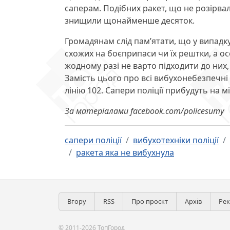
саперам. Подібних ракет, що не розірва
знищили щонайменше десяток.
Громадянам слід пам’ятати, що у випадку
схожих на боєприпаси чи їх рештки, а ос
жодному разі не варто підходити до них,
Замість цього про всі вибухонебезпечні
лінію 102. Сапери поліції прибудуть на
За матеріалами facebook.com/policesumy
сапери поліції
вибухотехніки поліції
ракета яка не вибухнула
Вгору
RSS
Про проєкт
Архів
Ре
© 2011-2026 ТопГород