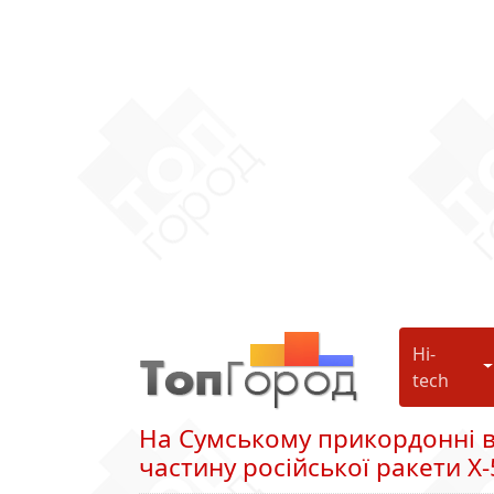
Hi-
H
tech
На Сумському прикордонні в
частину російської ракети Х-