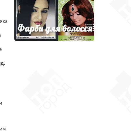
яка
а
е
яд
.
и
ким