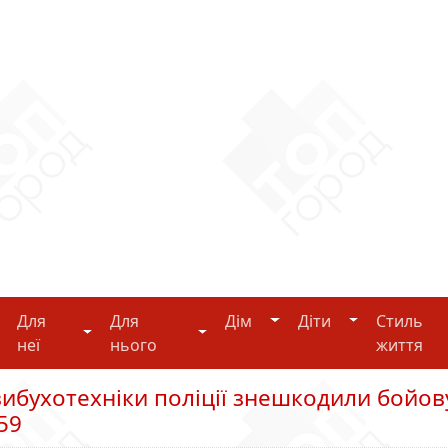
Дім
Діти
Для
Для
Дім
Діти
Стиль
i-tech
Для неї
Для нього
неї
нього
життя
ибухотехніки поліції знешкодили бойов
59