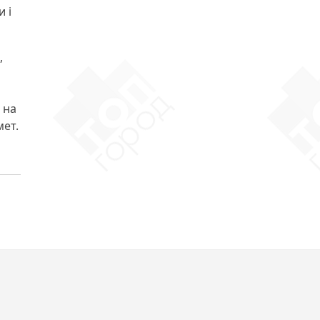
 і
,
 на
мет.