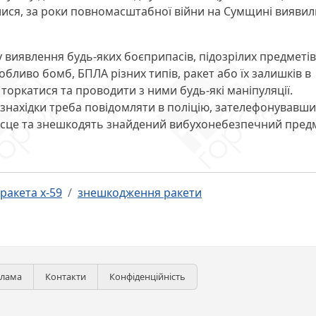
лися, за роки повномасштабної війни на Сумщині виявили
 виявлення будь-яких боєприпасів, підозрілих предметів
обливо бомб, БПЛА різних типів, ракет або їх залишків в
 торкатися та проводити з ними будь-які маніпуляції.
 знахідки треба повідомляти в поліцію, зателефонувавши
 місце та знешкодять знайдений вибухонебезпечний пред
ракета х-59
знешкодження ракети
клама
Контакти
Конфіденційність