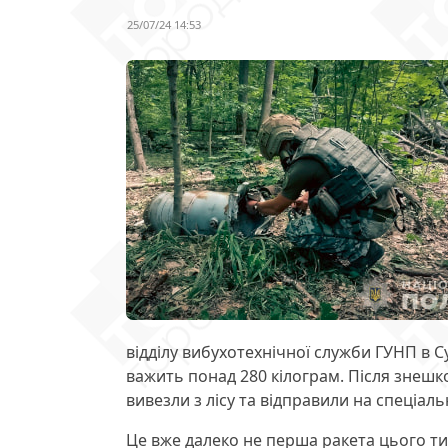
25/07/24 14:53
відділу вибухотехнічної служби ГУНП в С
важить понад 280 кілограм. Після знешк
вивезли з лісу та відправили на спеціал
Це вже далеко не перша ракета цього т