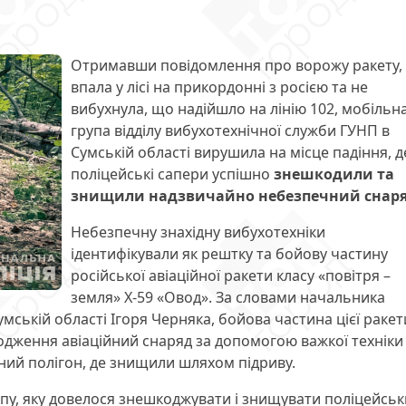
Отримавши повідомлення про ворожу ракету, 
впала у лісі на прикордонні з росією та не
вибухнула, що надійшло на лінію 102, мобільн
група відділу вибухотехнічної служби ГУНП в
Сумській області вирушила на місце падіння, д
поліцейські сапери успішно
знешкодили та
знищили надзвичайно небезпечний снар
Небезпечну знахідну вибухотехніки
ідентифікували як рештку та бойову частину
російської авіаційної ракети класу «повітря –
земля» Х-59 «Овод». За словами начальника
умській області Ігоря Черняка, бойова частина цієї ракет
одження авіаційний снаряд за допомогою важкої техніки
ьний полігон, де знищили шляхом підриву.
ипу, яку довелося знешкоджувати і знищувати поліцейсь