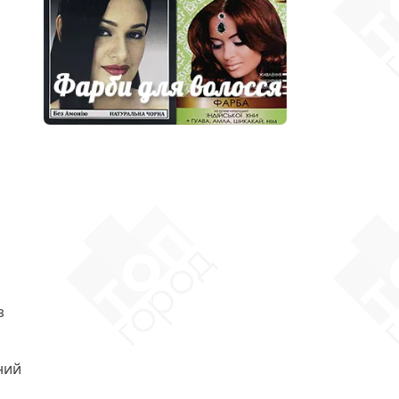
з
ний