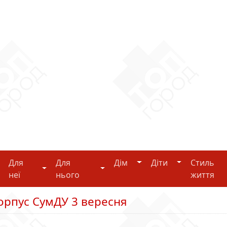
Дім
Діти
Для
Для
Дім
Діти
Стиль
i-tech
Для неї
Для нього
неї
нього
життя
орпус СумДУ 3 вересня