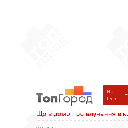
Hi-
H
tech
Що відомо про влучання в к
04/09/24 13:22