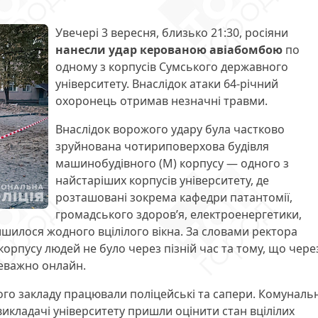
Увечері 3 вересня, близько 21:30, росіяни
нанесли удар керованою авіабомбою
по
одному з корпусів Сумського державного
університету. Внаслідок атаки 64-річний
охоронець отримав незначні травми.
Внаслідок ворожого удару була частково
зруйнована чотириповерхова будівля
машинобудівного (М) корпусу — одного з
найстаріших корпусів університету, де
розташовані зокрема кафедри патантомії,
громадського здоров’я, електроенергетики,
ишилося жодного вцілілого вікна. За словами ректора
корпусу людей не було через пізній час та тому, що чере
еважно онлайн.
ого закладу працювали поліцейські та сапери. Комуналь
викладачі університету пришли оцінити стан вцілілих