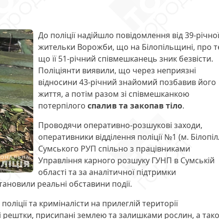
До поліції надійшло повідомлення від 39-річно
жительки Ворожби, що на Білопільщині, про т
що її 51-річний співмешканець зник безвісти.
Поліціянти виявили, що через неприязні
відносини 43-річний знайомий позбавив його
життя, а потім разом зі співмешканкою
потерпілого
спалив та закопав тіло
.
Проводячи оперативно-розшукові заходи,
оперативники відділення поліції №1 (м. Білопіл
Сумського РУП спільно з працівниками
Управління карного розшуку ГУНП в Сумській
області та за аналітичної підтримки
тановили реальні обставини події.
оліції та криміналісти на прилеглій території
і рештки, присипані землею та залишками рослин, а так