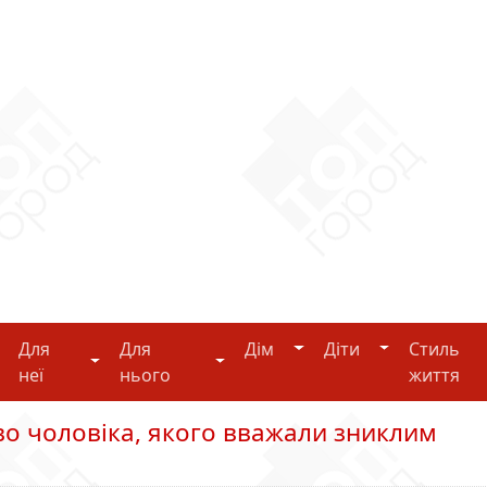
Дім
Діти
Для
Для
Дім
Діти
Стиль
i-tech
Для неї
Для нього
неї
нього
життя
во чоловіка, якого вважали зниклим