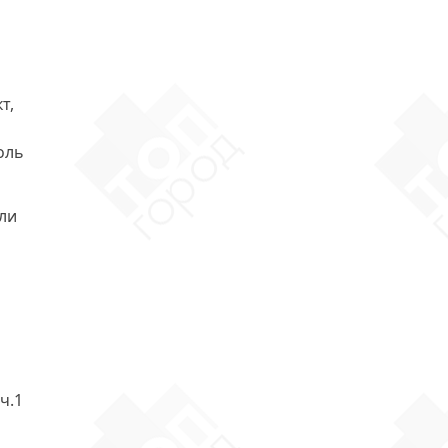
т,
оль
сли
ч.1