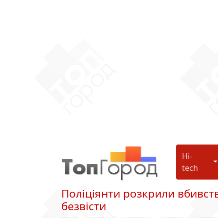
Hi-
H
tech
Поліціянти розкрили вбивст
безвісти