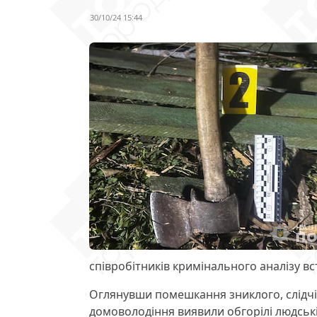
30/10/24 15:44
співробітників кримінального аналізу вс
Оглянувши помешкання зниклого, слідчі п
домоволодіння виявили обгорілі людськ