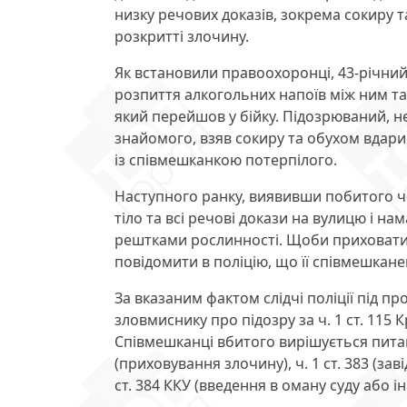
низку речових доказів, зокрема сокиру т
розкритті злочину.
Як встановили правоохоронці, 43-річний 
розпиття алкогольних напоїв між ним та
який перейшов у бійку. Підозрюваний, н
знайомого, взяв сокиру та обухом вдари
із співмешканкою потерпілого.
Наступного ранку, виявивши побитого чо
тіло та всі речові докази на вулицю і н
рештками рослинності. Щоби приховати з
повідомити в поліцію, що її співмешкане
За вказаним фактом слідчі поліції під 
зловмиснику про підозру за ч. 1 ст. 115
Співмешканці вбитого вирішується питанн
(приховування злочину), ч. 1 ст. 383 (з
ст. 384 ККУ (введення в оману суду або 