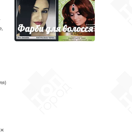
ї
е,
ля)
ож