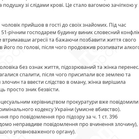
а подушку зі слідами крові. Це стало вагомою зачіпкою у
чоловік прийшов в гості до своїх знайомих. Під час
 51-річним господарем будинку виник словесний конфлік
е втримавши агресії та бажаючи позбавити життя свого
в його по голові, після чого продовжив розпивати алког
ловіка без ознак життя, підозрюваний та жінка перене
амагалися спалити, після чого присипали все землею та
лочин та ввести слідство в оману, жінка вирішила
ць просто зник безвісти.
процесуальним керівництвом прокуратури вже повідомили
 Кримінального кодексу України (умисне вбивство).
я про повідомлення про підозру за ч. 1 ст. 396
авідомо неправдиве повідомлення про вчинення злочину), 
іншого уповноваженого органу).