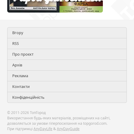
Вгору
RSS
Про проєкт
Архів
Реклама
Контакти
Конфіденційність
© 2011-2026 ТопГород
Використання будь-яких матеріалів, розміщених на сайті,
дозволяється за умови гіперпосилання на topgorod.com.
При підтримці
AnyDayLife
&
AnyDayGuide