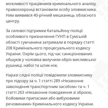
можливості працівників кримінального аналізу,
правоохоронці встановили особу зловмисника.
Ним виявився 40-річний мешканець обласного
центру.
За силової підтримки батальйону поліції
особливого призначення ГУНП в Сумській
області сумчанина затримали в порядку статті
208 Кримінального процесуального кодексу
України. Окрім цього, під час санкціонованих
обшуків у чоловіка вилучили обріз мисливської
рушниці, набої та штик-ніж.
Наразі слідчі поліції повідомили зловмиснику
про підозру за ч. 1 статті 289 «Незаконне
заволодіння транспортним засобом» та ч. 1
статті 263 «Незаконне поводження зі зброєю,
бойовими припасами або вибуховими
речовинами» Кримінального кодексу України.