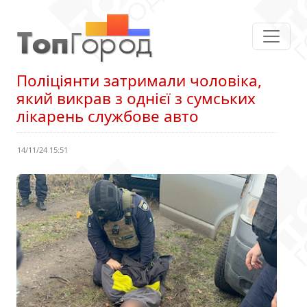
Поліціянти затримали чоловіка,
який викрав з однієї з сумських
лікарень службове авто
14/11/24 15:51