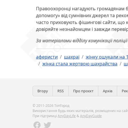
Правоохоронці нагадують громадянам 
допомогу» від сумнівних джерел та реком
часто приховують фішингові сайти, що кра
довіряйте незнайомцям і завжди перевір
За матеріалами відділу комунікації поліції
аферисти
шахраї
жінку ошукали на 
жінка стала жертвою шахрайства
ш
Вгору
RSS
Про проєкт
Архів
Ре
© 2011-2026 ТопГород
Використання будь-яких матеріалів, розміщених на сайт
При підтримці
AnyDayLife
&
AnyDayGuide