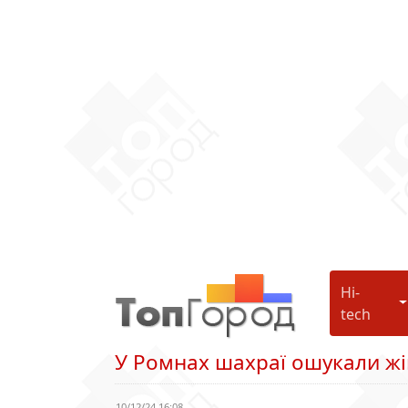
Hi-
H
tech
У Ромнах шахраї ошукали жі
10/12/24 16:08