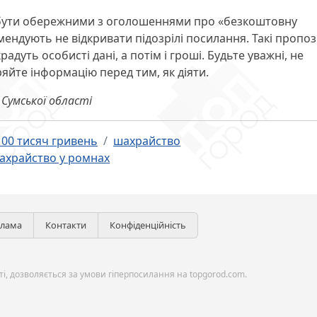
бути обережними з оголошеннями про «безкоштовну
ендують не відкривати підозрілі посилання. Такі пропоз
дуть особисті дані, а потім і гроші. Будьте уважні, не
яйте інформацію перед тим, як діяти.
 Сумської області
100 тисяч гривень
шахрайство
ахрайство у ромнах
клама
Контакти
Конфіденційність
і, дозволяється за умови гіперпосилання на topgorod.com.