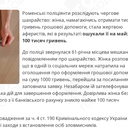
Роменські поліціянти розслідують чергове
шахрайство: жінка, намагаючись отримати ти
гривень грошової допомоги, стала жертвою
аферистів, які в результаті
ошукали її на ма
100 тисяч гривень
.
До поліції звернулася 61-річна місцева мешкан
повідомленням про шахрайство. Жінка розпов
що в одній із соціальних мереж натрапила на
оголошення про оформлення грошової допом
на суму 1000 гривень, перейшла за посилання
заповнила заявку. Незабаром їй зателефонува
ька дій для завершення оформлення. Довірлива жінка бе
ого з її банківського рахунку зникло майже 100 тисяч
овадження за ч. 4 ст. 190 Кримінального кодексу України
і заходи з встановлення осіб зловмисників.