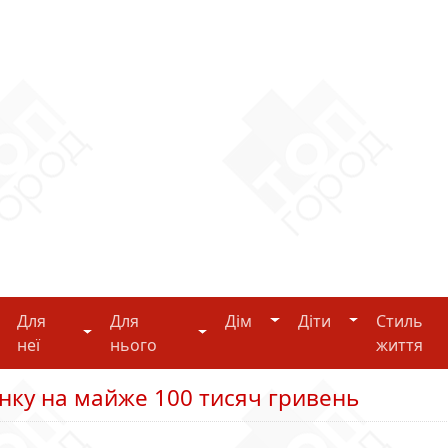
Дім
Діти
Для
Для
Дім
Діти
Стиль
i-tech
Для неї
Для нього
неї
нього
життя
нку на майже 100 тисяч гривень