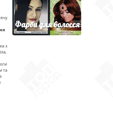
сячу
йже
ка з
іла,
оги
м та
в
з