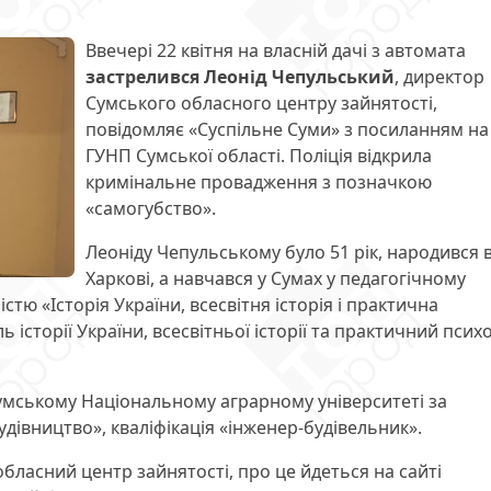
Ввечері 22 квітня на власній дачі з автомата
застрелився Леонід Чепульський
, директор
Сумського обласного центру зайнятості,
повідомляє «Суспільне Суми» з посиланням на
ГУНП Сумської області. Поліція відкрила
кримінальне провадження з позначкою
«самогубство».
Леоніду Чепульському було 51 рік, народився в
Харкові, а навчався у Сумах у педагогічному
ністю «Історія України, всесвітня історія і практична
ь історії України, всесвітньої історії та практичний псих
 Сумському Національному аграрному університеті за
дівництво», кваліфікація «інженер-будівельник».
бласний центр зайнятості, про це йдеться на сайті