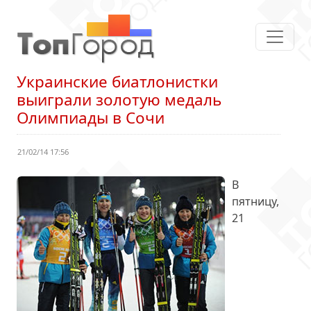
Украинские биатлонистки
выиграли золотую медаль
Олимпиады в Сочи
21/02/14 17:56
В
пятницу,
21