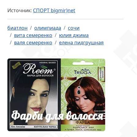
Источник:
СПОРТ bigmir)net
биатлон
олимпиада
сочи
вита семеренко
юлия джима
валя семеренко
елена пидгрушная