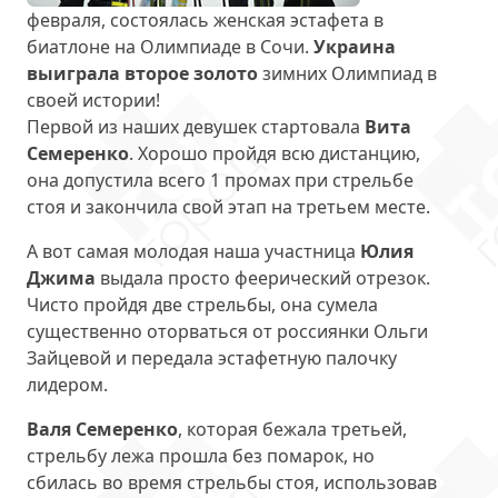
февраля, состоялась женская эстафета в
биатлоне на Олимпиаде в Сочи.
Украина
выиграла второе золото
зимних Олимпиад в
своей истории!
Первой из наших девушек стартовала
Вита
Семеренко
. Хорошо пройдя всю дистанцию,
она допустила всего 1 промах при стрельбе
стоя и закончила свой этап на третьем месте.
А вот самая молодая наша участница
Юлия
Джима
выдала просто феерический отрезок.
Чисто пройдя две стрельбы, она сумела
существенно оторваться от россиянки Ольги
Зайцевой и передала эстафетную палочку
лидером.
Валя Семеренко
, которая бежала третьей,
стрельбу лежа прошла без помарок, но
сбилась во время стрельбы стоя, использовав