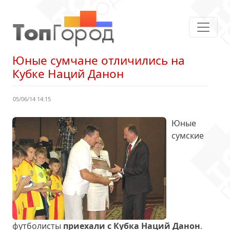
Юные сумчане отличились на
Кубке Наций Данон
05/06/14 14:15
Юные
сумские
футболисты
приехали с Кубка Наций Данон
.