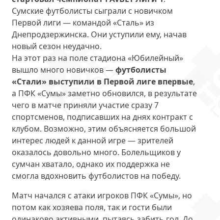
Сумские футболисты сыграли с новичком
Первой лиги — командой «Сталь» из
Днепродзержинска. Они уступили ему, начав
новый сезон неудачно.
На этот раз на поле стадиона «Юбилейный»
вышло много новичков —
футболисты
«Стали» выступили в Первой лиге впервые
,
а ПФК «Сумы» заметно обновился, в результате
чего в матче приняли участие сразу 7
спортсменов, подписавших на днях контракт с
клубом. Возможно, этим объясняется большой
интерес людей к данной игре — зрителей
оказалось довольно много. Болельщиков у
сумчан хватало, однако их поддержка не
смогла вдохновить футболистов на победу.
Матч начался с атаки игроков ПФК «Сумы», но
потом как хозяева поля, так и гости были
одинаково активными, пытаясь забить гол. До