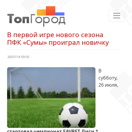
В первой игре нового сезона
ПФК «Сумы» проиграл новичку
28/07/14 09:50
В
субботу,
26 июля,
стартовал чемпионат FAVBET Лиги 1
.