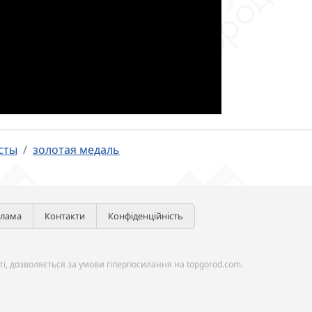
сты
золотая медаль
клама
Контакти
Конфіденційність
і, дозволяється за умови гіперпосилання на topgorod.com.