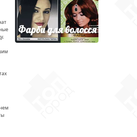
нат
нные
у.
шим
тах
енем
ты