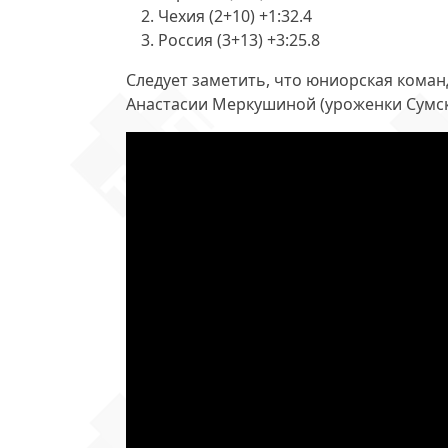
Чехия (2+10) +1:32.4
Россия (3+13) +3:25.8
Следует заметить, что юниорская коман
Анастасии Меркушиной
(уроженки Сумск