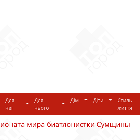
Дім
Діти
Для
Для
Дім
Діти
Стиль
i-tech
Для неї
Для нього
неї
нього
життя
пионата мира биатлонистки Сумщины