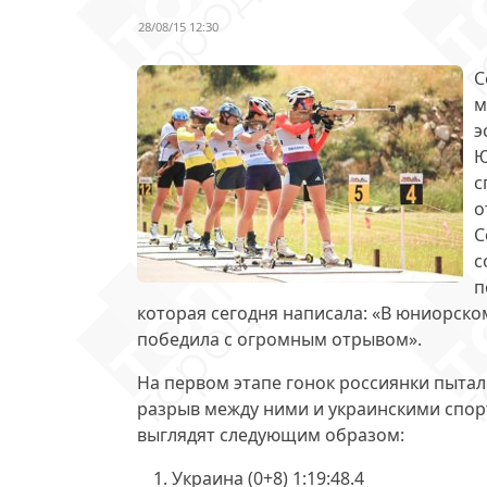
28/08/15 12:30
С
м
э
Ю
с
о
С
с
п
которая сегодня написала: «В юниорско
победила с огромным отрывом».
На первом этапе гонок россиянки пыта
разрыв между ними и украинскими спо
выглядят следующим образом:
Украина (0+8) 1:19:48.4