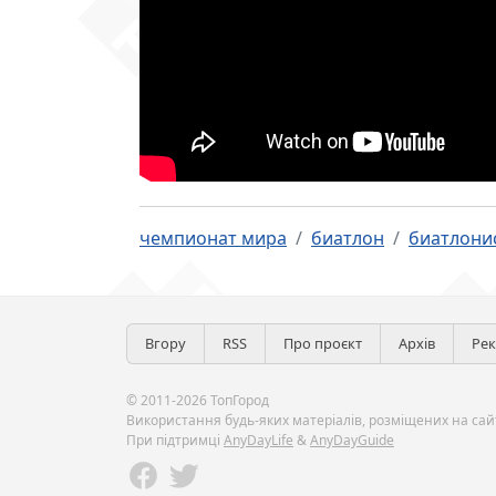
чемпионат мира
биатлон
биатлони
Вгору
RSS
Про проєкт
Архів
Ре
© 2011-2026 ТопГород
Використання будь-яких матеріалів, розміщених на сайт
При підтримці
AnyDayLife
&
AnyDayGuide