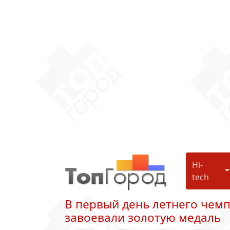
Hi-
H
tech
В первый день летнего чем
завоевали золотую медаль