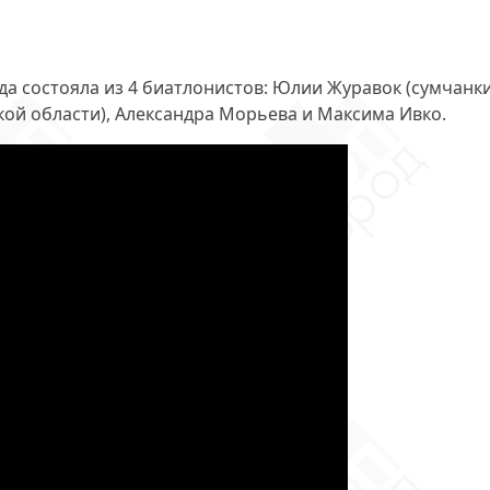
да состояла из 4 биатлонистов:
Юлии Журавок
(сумчанки
ой области), Александра Морьева и Максима Ивко.