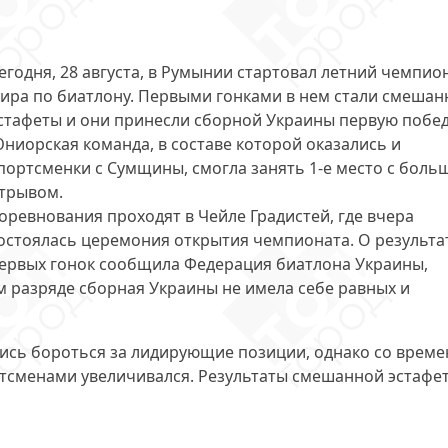
егодня, 28 августа, в Румынии стартовал летний чемпио
ира по биатлону. Первыми гонками в нем стали смеша
стафеты и они принесли сборной Украины первую побед
ниорская команда, в составе которой оказались и
портсменки с Сумщины, смогла
занять 1-е место
с боль
трывом.
оревнования проходят в
Чейле Градистей
, где вчера
остоялась церемония открытия чемпионата. О результа
ервых гонок сообщила Федерация биатлона Украины,
м разряде сборная Украины не имела себе равных и
лись бороться за лидирующие позиции, однако со врем
ртсменами увеличивался.
Результаты смешанной эстафе