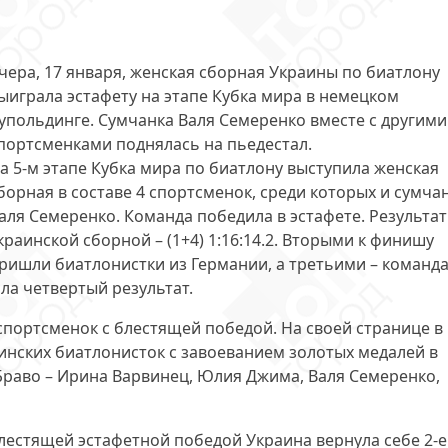
чера, 17 января, женская сборная Украины по биатлону
ыиграла эстафету
на этапе Кубка мира в немецком
упольдинге. Сумчанка Валя Семеренко вместе с другими
портсменками поднялась на пьедестал.
а 5-м этапе Кубка мира по биатлону выступила женская
борная в составе
4 спортсменок
, среди которых и сумча
аля Семеренко. Команда победила в эстафете. Результат
краинской сборной – (1+4) 1:16:14.2. Вторыми к финишу
ришли биатлонистки из Германии, а третьими – команда
ла четвертый результат.
спортсменок
с блестящей победой. На своей странице в
инских биатлонисток с завоеванием золотых медалей в
 Браво – Ирина Варвинец, Юлия Джима, Валя Семеренко,
лестящей эстафетной победой Украина вернула себе
2-е