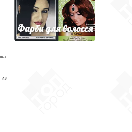
нка
 из