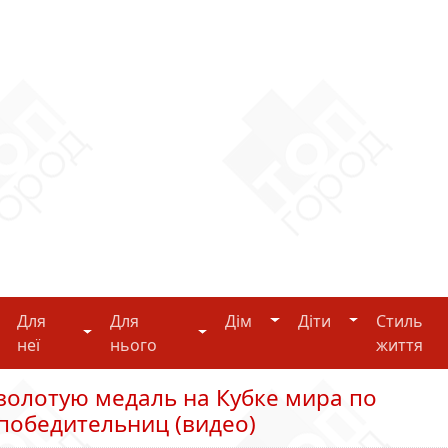
Дім
Діти
Для
Для
Дім
Діти
Стиль
i-tech
Для неї
Для нього
неї
нього
життя
золотую медаль на Кубке мира по
победительниц (видео)