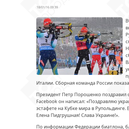
18/01/16 09:39
В
в
Р
с
Н
с
В
у
п
Италии. Сборная команда России показа
Президент
Петр Порошенко поздравил 
Facebook он написал: «Поздравляю укра
эстафете на Кубке мира в Рупольдинге.
Елена Пидгрушная! Слава Украине!».
По информации Федерации биатлона, б