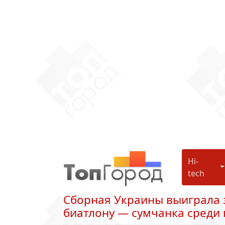
Hi-
H
tech
Сборная Украины выиграла 
биатлону — сумчанка среди 