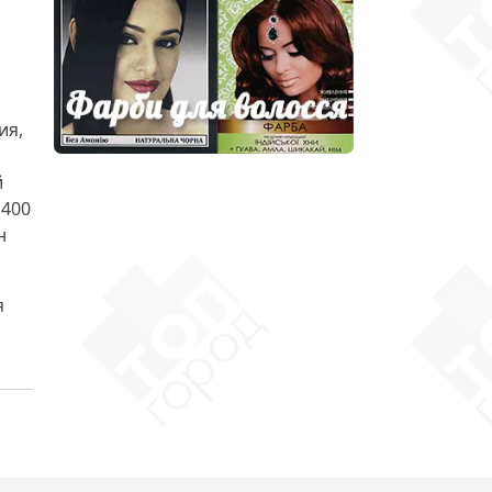
ия,
й
 400
н
я