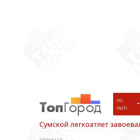
Hi-
H
tech
Сумской легкоатлет завоева
02/03/16 12:16