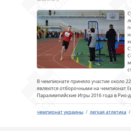
С
л
п
н
к
С
С
м
с
В чемпионате приняло участие
около 2
являются отборочными на чемпионат Евр
Паралимпийские Игры 2016 года в Рио-д
чемпионат украины
легкая атлетика