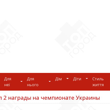
Дім
Діти
Для
Для
Дім
Діти
Стиль
i-tech
Для неї
Для нього
неї
нього
життя
л 2 награды на чемпионате Украины