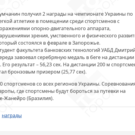
умчанин
получил 2 награды
на чемпионате Украины по
егкой атлетике в помещении среди спортсменов с
оражениями опорно-двигательного аппарата,
арушениями зрения, умственного и физического развит
оторый состоялся в феврале в Запорожье.
тудент факультета банковских технологий УАБД
Дмитри
ереда
завоевал серебряную медаль в беге на дистанции
. Его результат – 56,23 сек. На дистанции 200 м спортсме
тал бронзовым призером (25,77 сек).
20 спортсменов
со всех регионов Украины. Соревновани
опы, где спортсмены будут бороться за путевки на
е-Жанейро (Бразилия).
награды