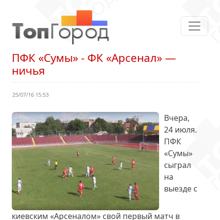
ПФК «Сумы» - ФК «Арсенал» —
ничья
25/07/16 15:53
Вчера,
24 июля.
ПФК
«Сумы»
сыграл
на
выезде с
киевским «Арсеналом» свой первый матч в