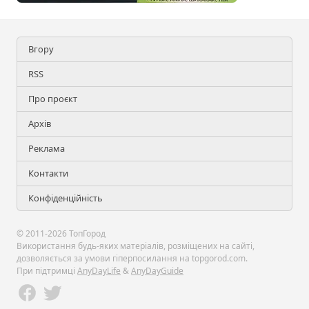
Вгору
RSS
Про проєкт
Архів
Реклама
Контакти
Конфіденційність
© 2011-2026 ТопГород
Використання будь-яких матеріалів, розміщених на сайті,
дозволяється за умови гіперпосилання на topgorod.com.
При підтримці
AnyDayLife
&
AnyDayGuide