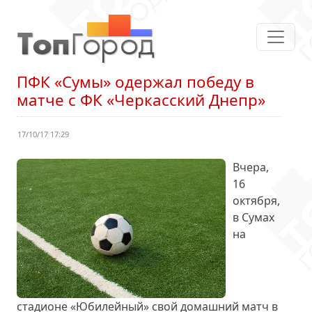
ПФК «Сумы» одержал победу в
матче с ФК «Черкасский Днепр»
17/10/17 17:29
Вчера,
16
октября,
в Сумах
на
стадионе «Юбилейный» свой домашний матч в