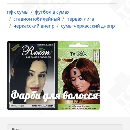
пфк сумы
футбол в сумах
стадион юбилейный
первая лига
черкасский днепр
сумы черкасский днепр
Вгору