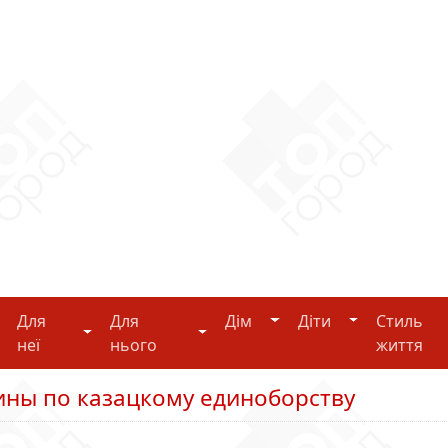
Дім
Діти
Для
Для
Дім
Діти
Стиль
i-tech
Для неї
Для нього
неї
нього
життя
ины по казацкому единоборству