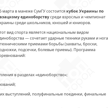
6 марта в манеже СумГУ состоится
кубок Украины по
азацкому единоборству
среди взрослых и чемпионат
краины среди школьников, юношей и юниоров.
тот вид спорта является
национальным видом
диноборства
— сочетает ударные техники руками и ног
 техническими приемами борьбы (захваты, броски,
одножки, подсечки, болевые приемы). Программа
оревнований:
пления в разделах «единоборство»;
нований;
щих выступлений, полуфинальные поединки, финальные