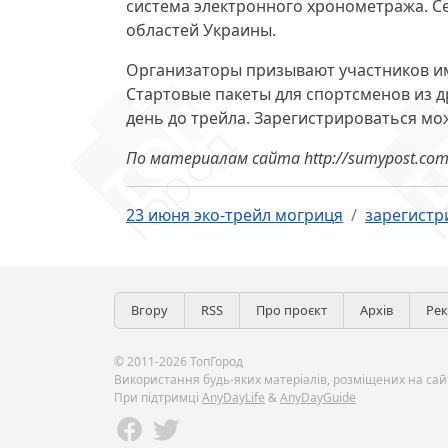
система электронного хронометража. Се
областей Украины.
Организаторы призывают участников им
Стартовые пакеты для спортсменов из др
день до трейла. Зарегистрироваться мо
По материалам сайта http://sumypost.co
23 июня эко-трейл могриця
зарегистр
Вгору
RSS
Про проєкт
Архів
Ре
© 2011-2026 ТопГород
Використання будь-яких матеріалів, розміщених на сайт
При підтримці
AnyDayLife
&
AnyDayGuide