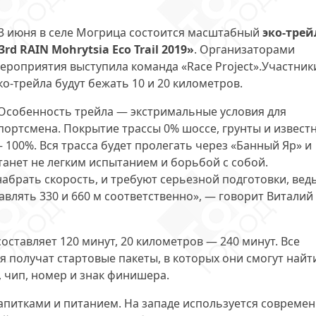
3 июня в селе Могрица состоится масштабный
эко-трей
3rd RAIN Mohrytsia Eco Trail 2019»
. Организаторами
ероприятия выступила команда «Race Project».Участник
ко-трейла будут бежать 10 и 20 километров.
Особенность трейла — экстримальные условия для
портсмена. Покрытие трассы 0% шоссе, грунты и извест
 100%. Вся трасса будет пролегать через «Банный Яр» и
танет не легким испытанием и борьбой с собой.
абрать скорость, и требуют серьезной подготовки, вед
тавлять 330 и 660 м соответственно», — говорит Виталий
оставляет 120 минут, 20 километров — 240 минут. Все
 получат стартовые пакеты, в которых они смогут найт
, чип, номер и знак финишера.
апитками и питанием. На западе используется совреме