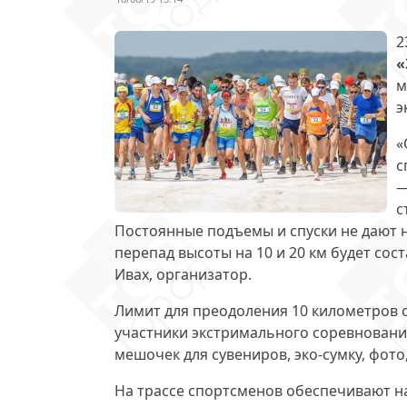
2
«
м
э
«
с
—
с
Постоянные подъемы и спуски не дают н
перепад высоты на 10 и 20 км будет сос
Ивах, организатор.
Лимит для преодоления 10 километров с
участники экстримального соревнования
мешочек для сувениров, эко-сумку, фото
На трассе спортсменов обеспечивают н