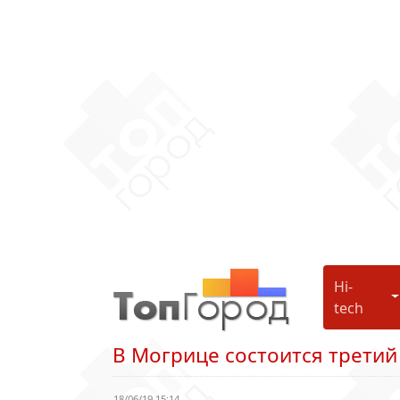
Hi-
H
tech
В Могрице состоится третий
18/06/19 15:14