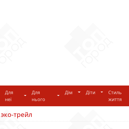
Дім
Діти
Для
Для
Дім
Діти
Стиль
i-tech
Для неї
Для нього
неї
нього
життя
 эко-трейл