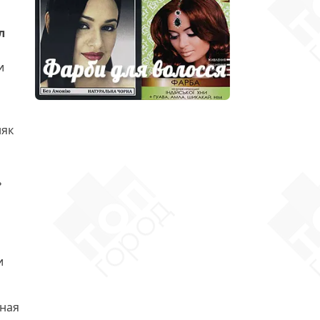
л
и
няк
ь
и
нная