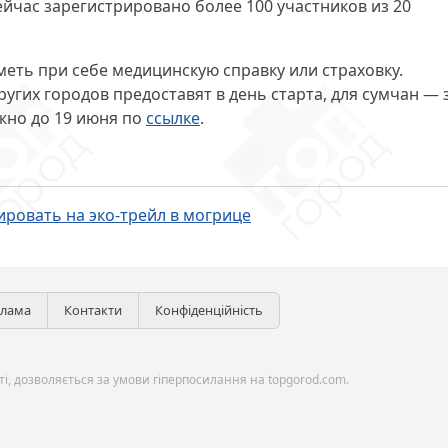
йчас зарегистрировано более 100 участников из 20
еть при себе медицинскую справку или страховку.
угих городов предоставят в день старта, для сумчан — 
жно до 19 июня по
ссылке
.
m
ировать на эко-трейл в могрице
клама
Контакти
Конфіденційність
і, дозволяється за умови гіперпосилання на topgorod.com.