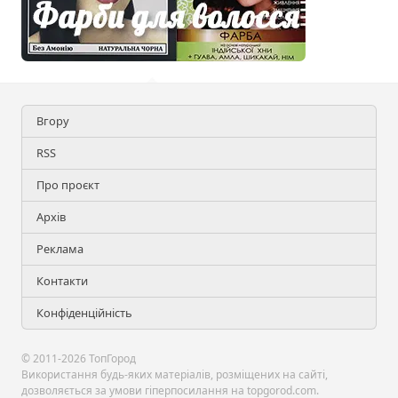
Вгору
RSS
Про проєкт
Архів
Реклама
Контакти
Конфіденційність
© 2011-2026 ТопГород
Використання будь-яких матеріалів, розміщених на сайті,
дозволяється за умови гіперпосилання на topgorod.com.