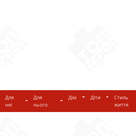
Дім
Діти
Для
Для
Дім
Діти
Стиль
i-tech
Для неї
Для нього
неї
нього
життя