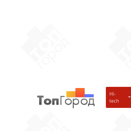
Hi-
H
tech