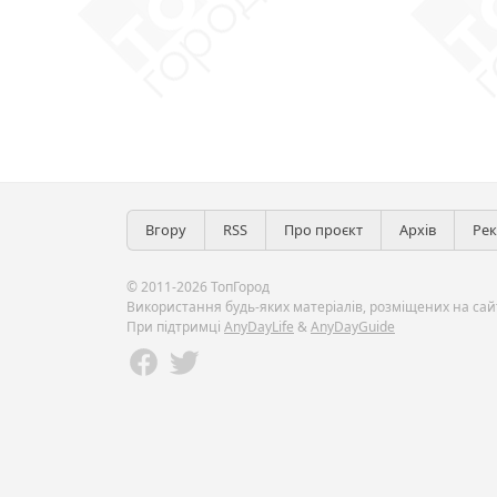
Вгору
RSS
Про проєкт
Архів
Ре
© 2011-2026 ТопГород
Використання будь-яких матеріалів, розміщених на сайт
При підтримці
AnyDayLife
&
AnyDayGuide