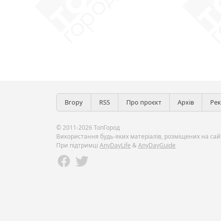
Вгору
RSS
Про проєкт
Архів
Ре
© 2011-2026 ТопГород
Використання будь-яких матеріалів, розміщених на сайт
При підтримці
AnyDayLife
&
AnyDayGuide