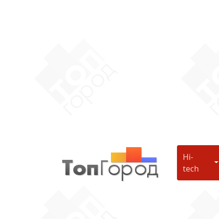
Hi-
H
tech