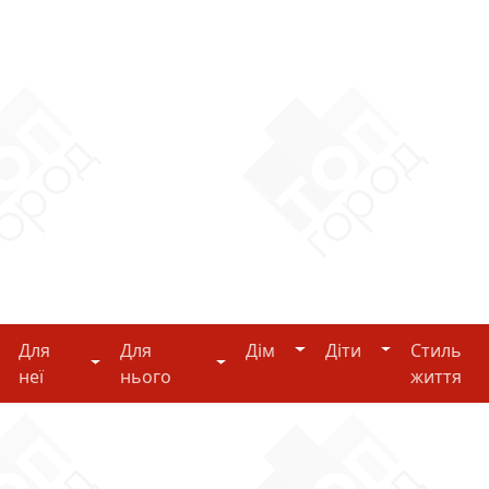
Дім
Діти
Для
Для
Дім
Діти
Стиль
i-tech
Для неї
Для нього
неї
нього
життя