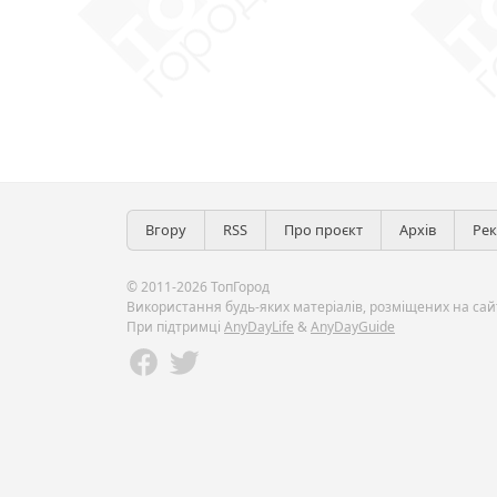
Вгору
RSS
Про проєкт
Архів
Ре
© 2011-2026 ТопГород
Використання будь-яких матеріалів, розміщених на сайт
При підтримці
AnyDayLife
&
AnyDayGuide