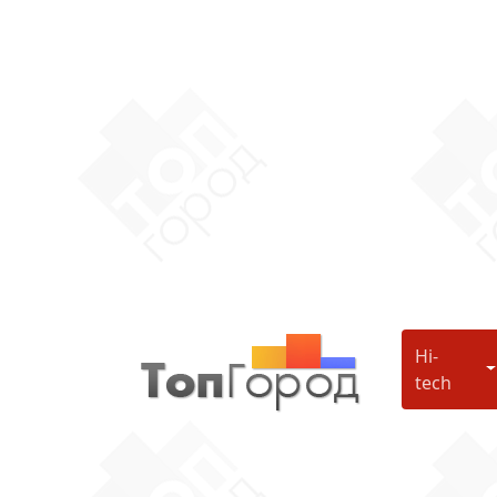
Hi-
H
tech