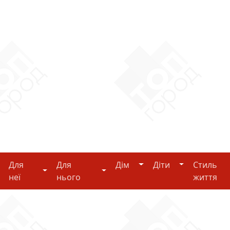
Дім
Діти
Для
Для
Дім
Діти
Стиль
i-tech
Для неї
Для нього
неї
нього
життя