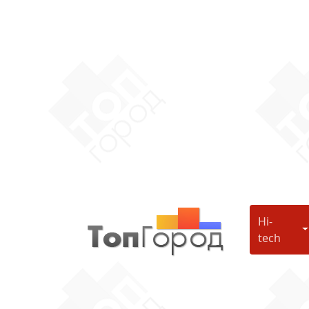
Hi-
H
tech