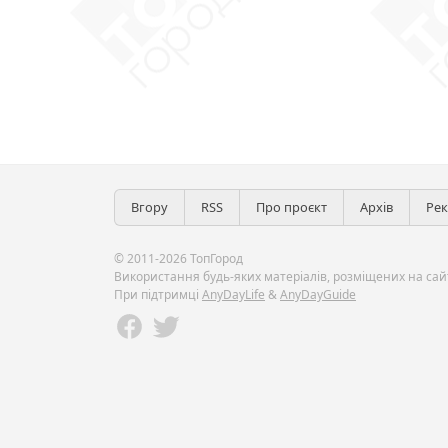
Вгору
RSS
Про проєкт
Архів
Ре
© 2011-2026 ТопГород
Використання будь-яких матеріалів, розміщених на сайт
При підтримці
AnyDayLife
&
AnyDayGuide