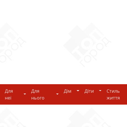
Дім
Діти
Для
Для
Дім
Діти
Стиль
i-tech
Для неї
Для нього
неї
нього
життя