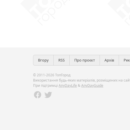
Вгору
RSS
Про проєкт
Архів
Ре
© 2011-2026 ТопГород
Використання будь-яких матеріалів, розміщених на сайт
При підтримці
AnyDayLife
&
AnyDayGuide