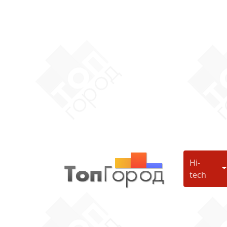
Hi-
H
tech