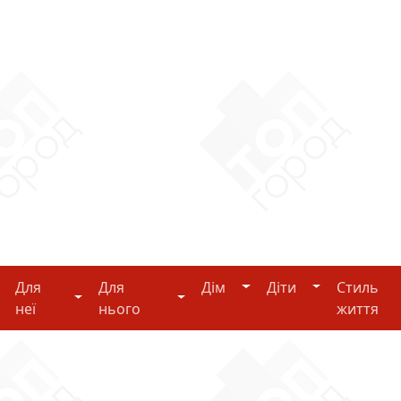
Дім
Діти
Для
Для
Дім
Діти
Стиль
i-tech
Для неї
Для нього
неї
нього
життя