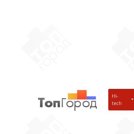
Hi-
H
tech