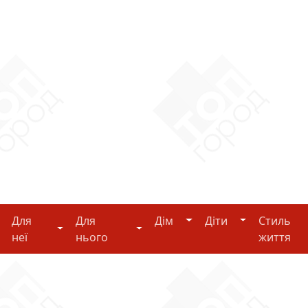
Дім
Діти
Для
Для
Дім
Діти
Стиль
i-tech
Для неї
Для нього
неї
нього
життя