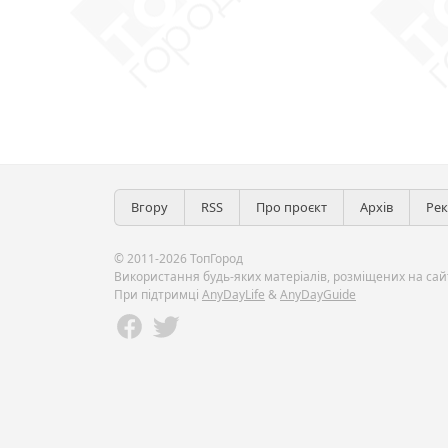
Вгору
RSS
Про проєкт
Архів
Ре
© 2011-2026 ТопГород
Використання будь-яких матеріалів, розміщених на сайт
При підтримці
AnyDayLife
&
AnyDayGuide