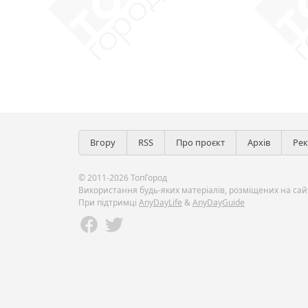
Вгору
RSS
Про проєкт
Архів
Ре
© 2011-2026 ТопГород
Використання будь-яких матеріалів, розміщених на сайт
При підтримці
AnyDayLife
&
AnyDayGuide