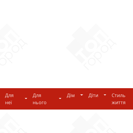
Дім
Діти
Для
Для
Дім
Діти
Стиль
i-tech
Для неї
Для нього
неї
нього
життя