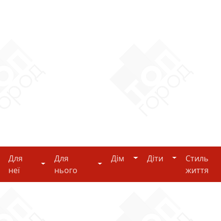
Дім
Діти
Для
Для
Дім
Діти
Стиль
i-tech
Для неї
Для нього
неї
нього
життя