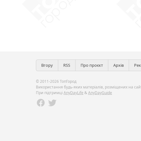
Вгору
RSS
Про проєкт
Архів
Ре
© 2011-2026 ТопГород
Використання будь-яких матеріалів, розміщених на сайт
При підтримці
AnyDayLife
&
AnyDayGuide