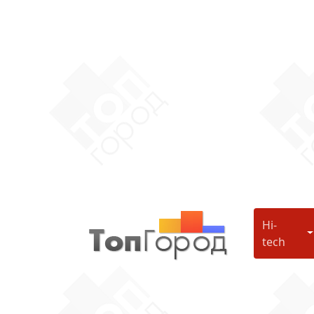
Hi-
H
tech