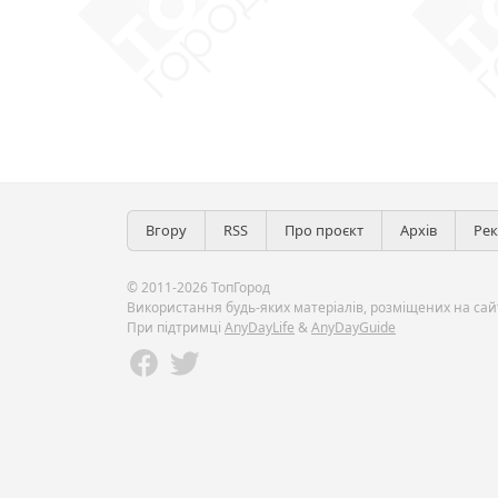
Вгору
RSS
Про проєкт
Архів
Ре
© 2011-2026 ТопГород
Використання будь-яких матеріалів, розміщених на сайт
При підтримці
AnyDayLife
&
AnyDayGuide