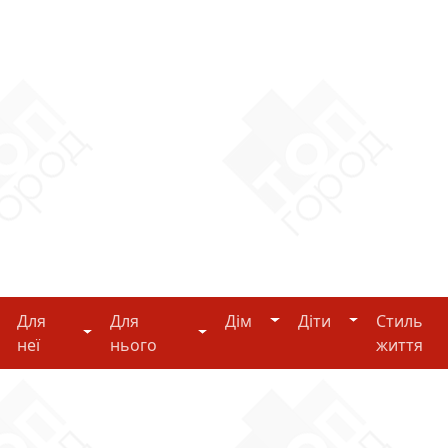
Дім
Діти
Для
Для
Дім
Діти
Стиль
i-tech
Для неї
Для нього
неї
нього
життя