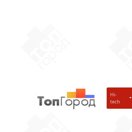
Hi-
H
tech