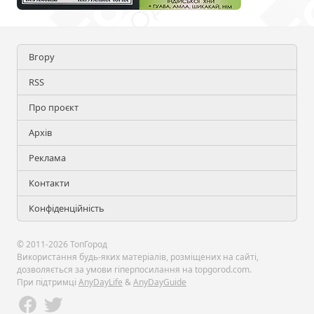
Вгору
RSS
Про проєкт
Архів
Реклама
Контакти
Конфіденційність
© 2011-2026 ТопГород
Використання будь-яких матеріалів, розміщених на сайті,
дозволяється за умови гіперпосилання на topgorod.com.
При підтримці
AnyDayLife
&
AnyDayGuide