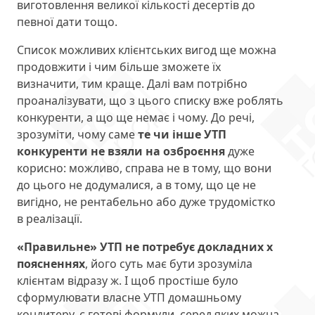
виготовлення великої кількості десертів до
певної дати тощо.
Список можливих клієнтських вигод ще можна
продовжити і чим більше зможете їх
визначити, тим краще. Далі вам потрібно
проаналізувати, що з цього списку вже роблять
конкуренти, а що ще немає і чому. До речі,
зрозуміти, чому саме
те чи інше УТП
конкуренти не взяли на озброєння
дуже
корисно: можливо, справа не в тому, що вони
до цього не додумалися, а в тому, що це не
вигідно, не рентабельно або дуже трудомістко
в реалізації.
«Правильне» УТП не потребує докладних х
поясненнях
, його суть має бути зрозуміла
клієнтам відразу ж. І щоб простіше було
сформулювати власне УТП домашньому
кондитеру, є готові формули, серед яких можна