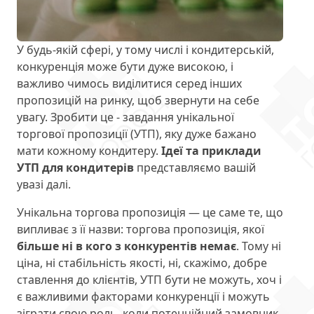
У будь-якій сфері, у тому числі і кондитерській,
конкуренція може бути дуже високою, і
важливо чимось виділитися серед інших
пропозицій на ринку, щоб звернути на себе
увагу. Зробити це - завдання унікальної
торгової пропозиції (УТП), яку дуже бажано
мати кожному кондитеру.
Ідеї та приклади
УТП для кондитерів
представляємо вашій
увазі далі.
Унікальна торгова пропозиція — це саме те, що
випливає з її назви: торгова пропозиція, якої
більше ні в кого з конкурентів немає
. Тому ні
ціна, ні стабільність якості, ні, скажімо, добре
ставлення до клієнтів, УТП бути не можуть, хоч і
є важливими факторами конкуренції і можуть
зіграти свою роль, коли потенційний замовник