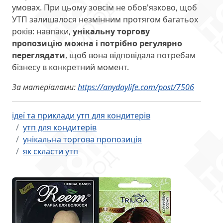
умовах. При цьому зовсім не обов'язково, щоб
УТП залишалося незмінним протягом багатьох
років: навпаки,
унікальну торгову
пропозицію можна і потрібно регулярно
переглядати
, щоб вона відповідала потребам
бізнесу в конкретний момент.
За матеріалами:
https://anydaylife.com/post/7506
ідеї та приклади утп для кондитерів
утп для кондитерів
унікальна торгова пропозиція
як скласти утп