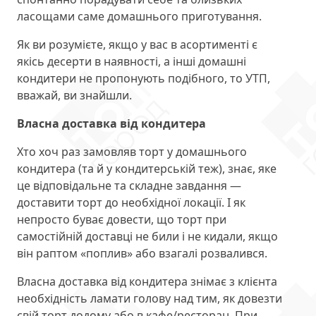
ласощами саме домашнього приготування.
Як ви розумієте, якщо у вас в асортименті є
якісь десерти в наявності, а інші домашні
кондитери не пропонують подібного, то УТП,
вважай, ви знайшли.
Власна доставка від кондитера
Хто хоч раз замовляв торт у домашнього
кондитера (та й у кондитерській теж), знає, яке
це відповідальне та складне завдання —
доставити торт до необхідної локації. І як
непросто буває довести, що торт при
самостійній доставці не били і не кидали, якщо
він раптом «поплив» або взагалі розвалився.
Власна доставка від кондитера знімає з клієнта
необхідність ламати голову над тим, як довезти
свій торт додому або в кафе/ресторан. При