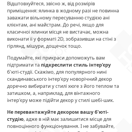
Відштовхуйтеся, звісно ж, від розмірів
приміщення: ялинка в жодному разі не повинна
заважати вільному пересуванню студією ані
клієнтам, ані майстрам. До речі, якщо для
класичної ялинки місця не вистачає, можна
виконати її у форматі 2D, зобразивши на стіні з
гірлянд, мішури, дощечок тощо.
Подумайте, які прикраси допоможуть вам
підтримати та
підкреслити стиль інтер'єру
б'юті-студії. Скажімо, для популярного нині
скандинавського інтер'єру новорічний декор
доречно вибирати у стилі хюге з його теплом та
затишком, а, наприклад, для вінтажного
інтер'єру може підійти декор у стилі шебі-шик.
Не перевантажуйте декором вашу б'юті-
студію
, адже в ній має залишитися місце для
повноцінного функціонування. І не забувайте,