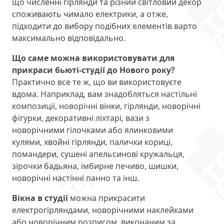
що численні гірлянди та різний світловий декор
споживають чимало електрики, а отже,
підходити до вибору подібних елементів варто
максимально відповідально.
Що саме можна використовувати для
прикраси бьюті-студії до Нового року?
Практично все те ж, що ви використовуєте
вдома. Наприклад, вам знадобляться настільні
композиції, новорічні вінки, гірлянди, новорічні
фігурки, декоративні ліхтарі, вази з
новорічними гілочками або ялинковими
кулями, хвойні гірлянди, палички кориці,
помандери, сушені апельсинові кружальця,
зірочки бадьяна, імбирне печиво, шишки,
новорічні настінні панно та інш.
Вікна в студії
можна прикрасити
електрогірляндами, новорічними наклейками
або новорічним розписом, виконаним за