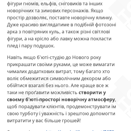
фігури гномів, ельфів, сніговиків та інших
новорічних та зимових персонажів. Якщо
простір дозволяє, поставте новорічну ялинку.
Дуже красиво виглядатиме в подібній фотозоні
арка з повітряних куль, а також різні світлові
фігури, а на крісло або лавку можна покласти
плед і пару подушок.
Навіть якщо б'юті-студію до Нового року
прикрашати своїми руками, це може вимагати
чималих додаткових витрат, тому багато хто
воліє обмежитися символічним декором або
обійтися взагалі без нього. Але краще все ж
таки не проґавити можливість
створити у
своєму б'юті-просторі новорічну атмосферу
,
щоб порадувати клієнтів, продемонструвати їм
свою турботу і уважність і зрештою допомогти
витратити у вас більше грошей!