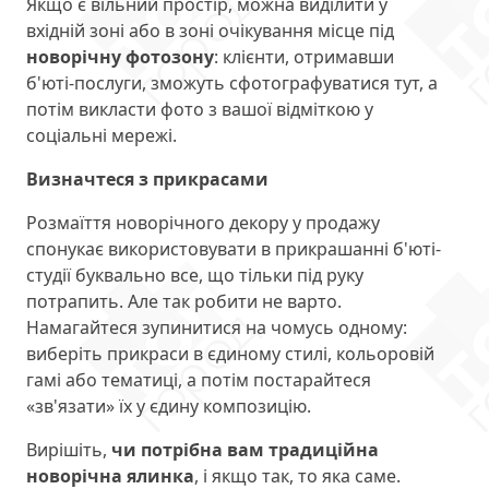
Якщо є вільний простір, можна виділити у
вхідній зоні або в зоні очікування місце під
новорічну фотозону
: клієнти, отримавши
б'юті-послуги, зможуть сфотографуватися тут, а
потім викласти фото з вашої відміткою у
соціальні мережі.
Визначтеся з прикрасами
Розмаїття новорічного декору у продажу
спонукає використовувати в прикрашанні б'юті-
студії буквально все, що тільки під руку
потрапить. Але так робити не варто.
Намагайтеся зупинитися на чомусь одному:
виберіть прикраси в єдиному стилі, кольоровій
гамі або тематиці, а потім постарайтеся
«зв'язати» їх у єдину композицію.
Вирішіть,
чи потрібна вам традиційна
новорічна ялинка
, і якщо так, то яка саме.