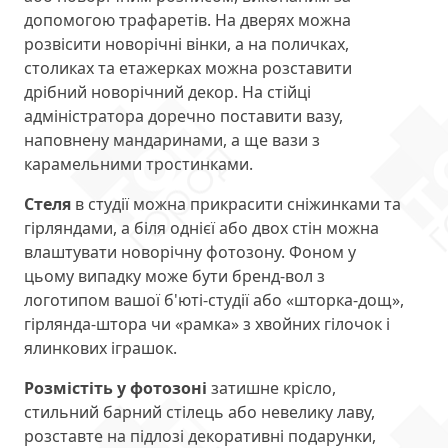
допомогою трафаретів. На дверях можна
розвісити новорічні вінки, а на поличках,
столиках та етажерках можна розставити
дрібний новорічний декор. На стійці
адміністратора доречно поставити вазу,
наповнену мандаринами, а ще вази з
карамельними тростинками.
Стеля
в студії можна прикрасити сніжинками та
гірляндами, а біля однієї або двох стін можна
влаштувати новорічну фотозону. Фоном у
цьому випадку може бути бренд-вол з
логотипом вашої б'юті-студії або «шторка-дощ»,
гірлянда-штора чи «рамка» з хвойних гілочок і
ялинкових іграшок.
Розмістіть у фотозоні
затишне крісло,
стильний барний стілець або невелику лаву,
розставте на підлозі декоративні подарунки,