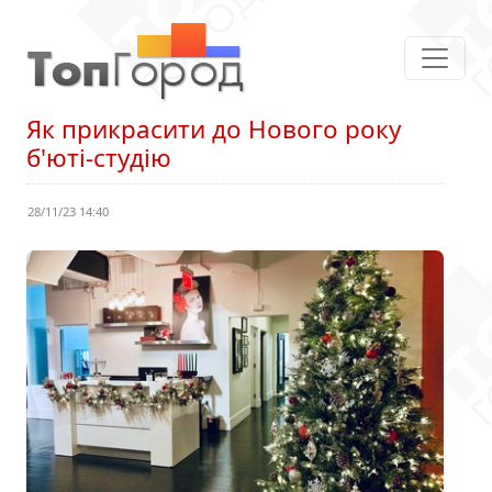
Як прикрасити до Нового року
б'юті-студію
28/11/23 14:40