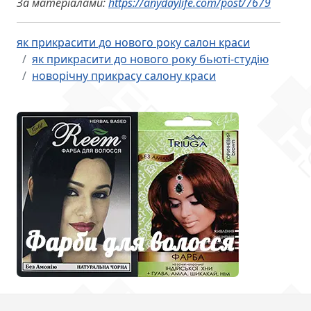
За матеріалами:
https://anydaylife.com/post/7679
як прикрасити до нового року салон краси
як прикрасити до нового року бьюті-студію
новорічну прикрасу салону краси