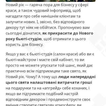
Новий рік — гаряча пора для бізнесу у сфері
краси, а також чудовий інфопривід, щоб
нагадати про себе нинішнім клієнтам та
залучити нових. І, звісно, без відповідного
декору тут ніяк не обійтися. Пропонуємо вам
сьогодні дізнатися,
як прикрасити до Нового
року бьюті-студію
, щоб отримати з цього
користь для бізнесу.
Якщо у вас є бьюті-студія (салон краси) або ви є
бьюті-майстром і маєте свій кабінет, то ви
просто не можете упускати той шанс, який дає
практично всім підприємцям таке свято, як
Новий рік. Чому? А тому що
люди напередодні
цього свята налаштовані витрачати гроші
на подарунки та на «апгрейд» себе коханих, і
якщо ви підтримаєте подібний настрій
відповідним декором і продемонструєте своє
вміння створити святкову атмосферу, ви