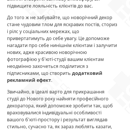
підвищите лояльність клієнтів до вас.
До того ж не забувайте, що новорічний декор
стане чудовим тлом для яскравих постів, сториз
і рілс у соціальних мережах, що
привертатимуть до себе увагу. Це допоможе
нагадати про себе нинішнім клієнтам і залучити
нових, адже красивою новорічною
фотографією у б'юті-студії вашим клієнтам
неодмінно захочеться поділитися з
підписниками, що створить
додатковий
рекламний ефект
.
Звичайно, в ідеалі варто для прикрашання
студії до Нового року найняти професійного
декоратора, який допоможе зробити так, щоб
враховувалися індивідуальні особливості
вашого б'юті-простору і результат виглядав
стильно, сучасно та, як зараз люблять казати,