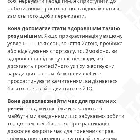
собі нервувати перед тим, як приступити до
роботи: вони просто на щось відволікаються,
замість того щоби переживати.
Вона допомагає стати здоровішим та/або
розумнішим
. Якщо прокрастинація у вашому
уявленні — це як сон, заняття йогою, пробіжка
або відвідування спортзалу, то, ймовірно, ви
здоровіші та підтягнутіші, ніж люди, які
досягають професійного успіху, жертвуючи
заради цього сном. А якщо ви любите
прокрастинувати за читанням, ви дізнаєтеся
багато нового й підвищите свій IQ.
Вона дозволяє знайти час для приємних
речей
. Іноді ми настільки заклопотані
майбутніми завданнями, що забуваємо робити
те, що нам подобається. Прокрастинація
дозволяє викроїти час для приємних справ,
спілкування з родиною, зустрічей із друзями