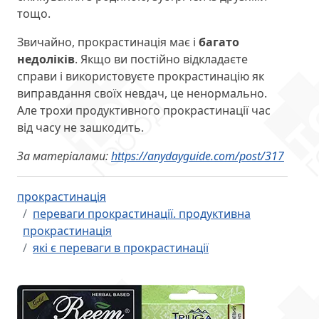
тощо.
Звичайно, прокрастинація має і
багато
недоліків
. Якщо ви постійно відкладаєте
справи і використовуєте прокрастинацію як
виправдання своїх невдач, це ненормально.
Але трохи продуктивного прокрастинації час
від часу не зашкодить.
За матеріалами:
https://anydayguide.com/post/317
прокрастинація
переваги прокрастинації. продуктивна
прокрастинація
які є переваги в прокрастинації