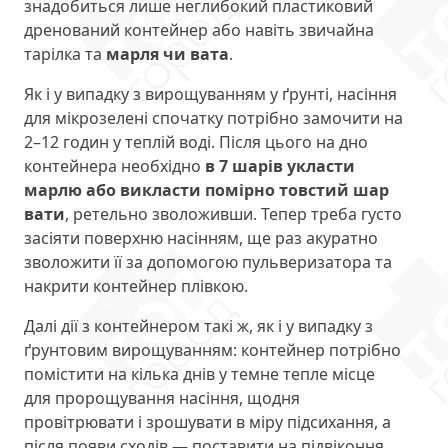
знадобиться лише неглибокий пластиковий
дренований контейнер або навіть звичайна
тарілка та
марля чи вата
.
Як і у випадку з вирощуванням у ґрунті, насіння
для мікрозелені спочатку потрібно замочити на
2–12 годин у теплій воді. Після цього на дно
контейнера необхідно
в 7 шарів укласти
марлю або викласти помірно товстий шар
вати
, ретельно зволоживши. Тепер треба густо
засіяти поверхню насінням, ще раз акуратно
зволожити її за допомогою пульверизатора та
накрити контейнер плівкою.
Далі дії з контейнером такі ж, як і у випадку з
ґрунтовим вирощуванням: контейнер потрібно
помістити на кілька днів у темне тепле місце
для пророщування насіння, щодня
провітрювати і зрошувати в міру підсихання, а
після появи сходів — поставити на підвіконня.