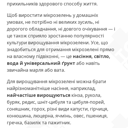
прихильників здорового способу життя.
Щоб виростити мікрозелень у домашніх
умовах, не потрібно ні великих зусиль, ні
дорогого обладнання, ні довгого очікування — і
це також сприяло зростанню популярності
культури вирощування мікрозелени. Усе, що
знадобиться для отримання мікрозелені прямо
на власному підвіконні, — це
насіння, світло,
вода й універсальний ґрунт
або навіть
звичайна марля або вата.
Для вирощування мікрозелені можна брати
найрізноманітніше насіння, наприклад,
найчастіше вирощуються
кінза, рукола,
буряк, редис, шніт-цибуля та цибуля-порей,
соняшник, горох, різні види капусти, гірчиця,
конюшина, люцерна, ячмінь, овес, пшениця,
гречка, базилік та пажитник.