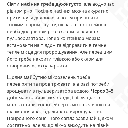
Сіяти насіння треба дуже густо
, але водночас
рівномірно. Посіяне насіння можна акуратно
притиснути долонею, а потім присипати
тонким шаром ґрунту, після чого контейнер
необхідно рівномірно окропити водою з
пульверизатора. Тепер контейнер можна
встановити на піддон та відправити в темне
тепле місце для пророщування. Але перед цим
його треба накрити плівкою або склом для
створення ефекту парника.
Щодня майбутню мікрозелень треба
перевіряти та провітрювати, а в разі потреби
зрошувати з пульверизатора водою.
Через 3–5
днів
мають з’явитися сходи, і після цього
можна ставити контейнер із мікрозеленню на
підвіконня для подальшого вирощування.
Природного сонячного світла зазвичай цілком
достатньо, але якщо вікно виходить на північ