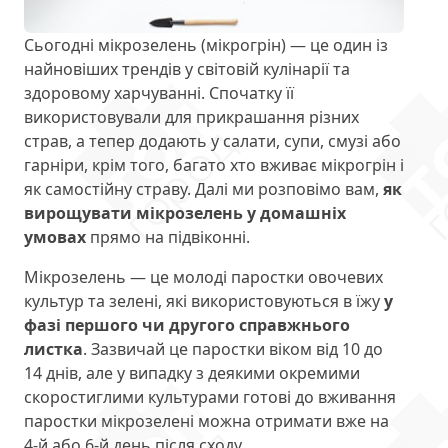
Сьогодні мікрозелень (мікрогрін) — це один із
найновіших трендів у світовій кулінарії та
здоровому харчуванні. Спочатку її
використовували для прикрашання різних
страв, а тепер додають у салати, супи, смузі або
гарніри, крім того, багато хто вживає мікрогрін і
як самостійну страву. Далі ми розповімо вам,
як
вирощувати мікрозелень у домашніх
умовах
прямо на підвіконні.
Мікрозелень — це молоді паростки овочевих
культур та зелені, які використовуються в їжу
у
фазі першого чи другого справжнього
листка
. Зазвичай це паростки віком від 10 до
14 днів, але у випадку з деякими окремими
скоростиглими культурами готові до вживання
паростки мікрозелені можна отримати вже на
4-й або 6-й день після сходу.