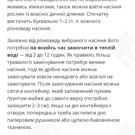
якимись хімікатами, також можна взяти насіння
рослин із власної дачної ділянки. Спочатку
вистачить буквально 1–2 ст. л. кожного
різновиду насіння.
Залежно від різновиду вибраного насіння його
потрібно
на якийсь час замочити в теплій
воді
— від 2 до 12 годин. Як правило, більш
тривалого замочування потребує велике
насіння, тоді як дрібне насіння можна
замочувати зовсім ненадовго або взагалі не
замочувати. Після замочування насіння можна
сіяти в контейнер, який заповнений пухким
ґрунтом майже до самого верху (потрібно
залишити 2–3 см); якщо на дні контейнера є
отвори, попередньо треба застелити дно
паперовим рушником або цупкою бавовняною
тканиною.