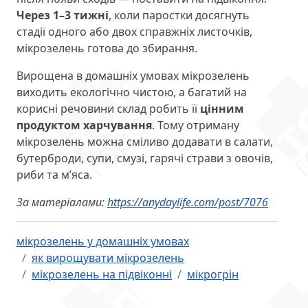
Через 1–3 тижні
, коли паростки досягнуть
стадії одного або двох справжніх листочків,
мікрозелень готова до збирання.
Вирощена в домашніх умовах мікрозелень
виходить екологічно чистою, а багатий на
корисні речовини склад робить її
цінним
продуктом харчування
. Тому отриману
мікрозелень можна сміливо додавати в салати,
бутерброди, супи, смузі, гарячі страви з овочів,
риби та м’яса.
За матеріалами:
https://anydaylife.com/post/7076
мікрозелень у домашніх умовах
як вирощувати мікрозелень
мікрозелень на підвіконні
мікрогрін