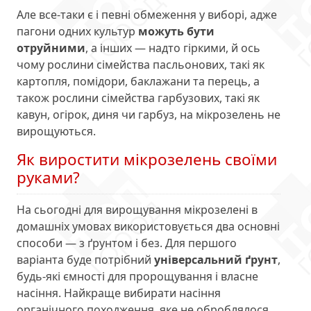
Але все-таки є і певні обмеження у виборі, адже
пагони одних культур
можуть бути
отруйними
, а інших — надто гіркими, й ось
чому рослини сімейства пасльонових, такі як
картопля, помідори, баклажани та перець, а
також рослини сімейства гарбузових, такі як
кавун, огірок, диня чи гарбуз, на мікрозелень не
вирощуються.
Як виростити мікрозелень своїми
руками?
На сьогодні для вирощування мікрозелені в
домашніх умовах використовується два основні
способи — з ґрунтом і без. Для першого
варіанта буде потрібний
універсальний ґрунт
,
будь-які ємності для пророщування і власне
насіння. Найкраще вибирати насіння
органічного походження, яке не оброблялося