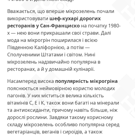
Вважається, що вперше мікрозелень почали
використовувати
шеф-кухарі дорогих
ресторанів у Сан-Франциско
на початку 1980-
х — нею вони прикрашали свої страви. Далі
мода на мікрогрін поширилася і всією
Південною Каліфорнією, а потім —
Сполученими Штатами і світом. Нині
мікрозелень надзвичайно популярна в
ресторанах, а й у домашній кулінарії.
Насамперед висока
популярність мікрогріна
пояснюється неймовірною користю молодих
пагонів. У них міститься велика кількість
вітамінів С, Е і К, також вони багаті на мінерали
та антиоксиданти, причому навіть більше, ніж
дорослі рослини. Завдяки такому корисному
складу мікрозелень особливо популярна серед
вегетаріанців, веганів і сироїдів, а також