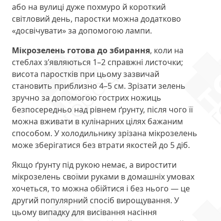
або на вулиці дуже похмуро й короткий
світловий день, паростки можна додатково
«досвічувати» за допомогою лампи.
Мікрозелень готова до збирання
, коли на
стеблах з’являються 1–2 справжні листочки;
висота паростків при цьому зазвичай
становить приблизно 4–5 см. Зрізати зелень
зручно за допомогою гострих ножиць
безпосередньо над рівнем ґрунту, після чого її
можна вживати в кулінарних цілях бажаним
способом. У холодильнику зрізана мікрозелень
може зберігатися без втрати якостей до 5 діб.
Якщо ґрунту під рукою немає, а виростити
мікрозелень своїми руками в домашніх умовах
хочеться, то можна обійтися і без нього — це
другий популярний спосіб вирощування. У
цьому випадку для висівання насіння