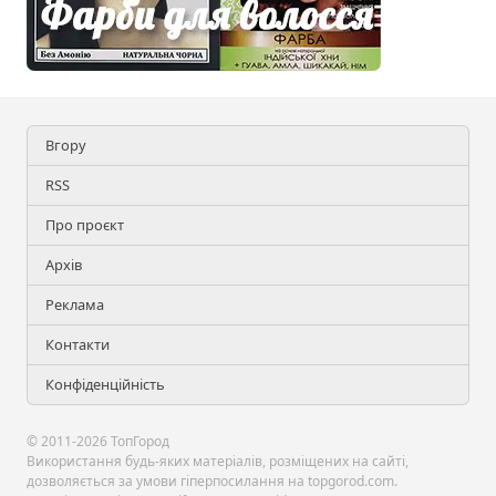
Вгору
RSS
Про проєкт
Архів
Реклама
Контакти
Конфіденційність
© 2011-2026 ТопГород
Використання будь-яких матеріалів, розміщених на сайті,
дозволяється за умови гіперпосилання на topgorod.com.