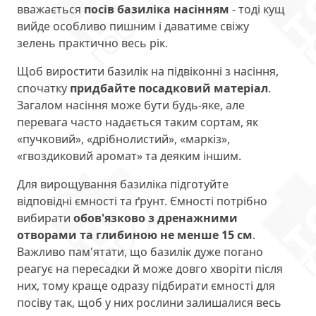
вважається
посів базиліка насінням
- тоді кущ
вийде особливо пишним і даватиме свіжу
зелень практично весь рік.
Щоб виростити базилік на підвіконні з насіння,
спочатку
придбайте посадковий матеріал
.
Загалом насіння може бути будь-яке, але
перевага часто надається таким сортам, як
«пучковий», «дрібнолистий», «маркіз»,
«гвоздиковий аромат» та деяким іншим.
Для вирощування базиліка підготуйте
відповідні ємності та ґрунт. Ємності потрібно
вибирати
обов'язково з дренажними
отворами та глибиною не менше 15 см
.
Важливо пам'ятати, що базилік дуже погано
реагує на пересадки й може довго хворіти після
них, тому краще одразу підбирати ємності для
посіву так, щоб у них рослини залишалися весь