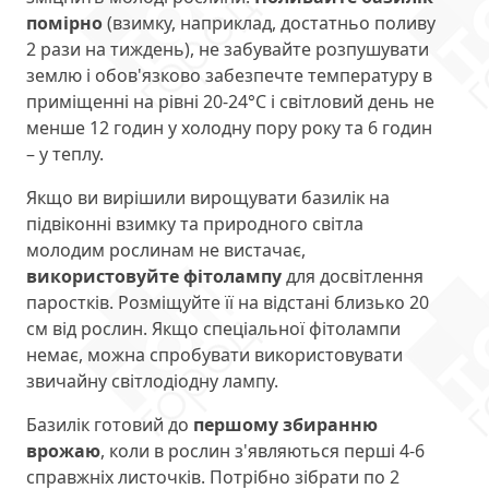
помірно
(взимку, наприклад, достатньо поливу
2 рази на тиждень), не забувайте розпушувати
землю і обов'язково забезпечте температуру в
приміщенні на рівні 20-24°С і світловий день не
менше 12 годин у холодну пору року та 6 годин
– у теплу.
Якщо ви вирішили вирощувати базилік на
підвіконні взимку та природного світла
молодим рослинам не вистачає,
використовуйте фітолампу
для досвітлення
паростків. Розміщуйте її на відстані близько 20
см від рослин. Якщо спеціальної фітолампи
немає, можна спробувати використовувати
звичайну світлодіодну лампу.
Базилік готовий до
першому збиранню
врожаю
, коли в рослин з'являються перші 4-6
справжніх листочків. Потрібно зібрати по 2