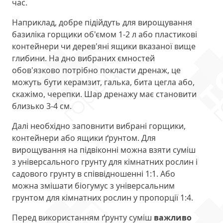
час.
Наприклад, добре підійдуть для вирощування
базиліка горщики об'ємом 1-2 л або пластикові
контейнери чи дерев'яні ящики вказаної вище
глибини. На дно вибраних ємностей
обов'язково потрібно покласти дренаж, це
можуть бути керамзит, галька, бита цегла або,
скажімо, черепки. Шар дренажу має становити
близько 3-4 см.
Далі необхідно заповнити вибрані горщики,
контейнери або ящики ґрунтом. Для
вирощування на підвіконні можна взяти суміш
з універсального грунту для кімнатних рослин і
садового грунту в співвідношенні 1:1. Або
можна змішати біогумус з універсальним
грунтом для кімнатних рослин у пропорції 1:4.
Перед використанням ґрунту суміш
важливо