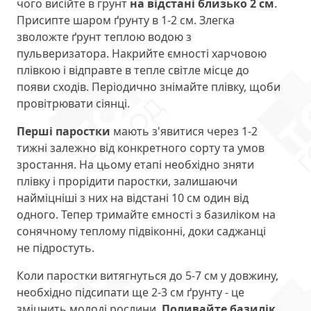
чого висійте в грунт
на відстані близько 2 см
.
Присипте шаром ґрунту в 1-2 см. Злегка
зволожте ґрунт теплою водою з
пульверизатора. Накрийте ємності харчовою
плівкою і відправте в тепле світле місце до
появи сходів. Періодично знімайте плівку, щоби
провітрювати сіянці.
Перші паростки
мають з'явитися через 1-2
тижні залежно від конкретного сорту та умов
зростання. На цьому етапі необхідно зняти
плівку і прорідити паростки, залишаючи
найміцніші з них на відстані 10 см один від
одного. Тепер тримайте ємності з базиліком на
сонячному теплому підвіконні, доки саджанці
не підростуть.
Коли паростки витягнуться до 5-7 см у довжину,
необхідно підсипати ще 2-3 см ґрунту - це
зміцнить молоді рослини.
Поливайте базилік