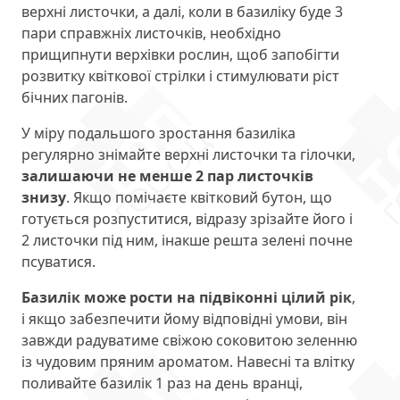
верхні листочки, а далі, коли в базиліку буде 3
пари справжніх листочків, необхідно
прищипнути верхівки рослин, щоб запобігти
розвитку квіткової стрілки і стимулювати ріст
бічних пагонів.
У міру подальшого зростання базиліка
регулярно знімайте верхні листочки та гілочки,
залишаючи не менше 2 пар листочків
знизу
. Якщо помічаєте квітковий бутон, що
готується розпуститися, відразу зрізайте його і
2 листочки під ним, інакше решта зелені почне
псуватися.
Базилік може рости на підвіконні цілий рік
,
і якщо забезпечити йому відповідні умови, він
завжди радуватиме свіжою соковитою зеленню
із чудовим пряним ароматом. Навесні та влітку
поливайте базилік 1 раз на день вранці,