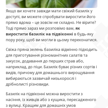
Якщо ви хочете завжди мати свіжий базилік у
доступі, ви можете спробувати виростити його
прямо вдома – це зовсім не складно. Не вірите?
Тоді прямо зараз ми розповімо вам,
як
виростити базилік на підвіконні
в будь-яку
пору року, щоб ви могли в цьому переконатися.
Свіжа пряна зелень базиліка відмінно підходить
для приготування різноманітних салатів та
закусок, додавання до перших страв або,
наприклад, до піци. Базилік буває різних сортів і
видів, причому для домашнього вирощування
вибираються зазвичай низькорослі і
дрібнолисті різновиди.
Базилік на підвіконні можна виростити з
насіння, із живців або з кущика, пересадженого
з вулиці. Кращим для домашніх умов