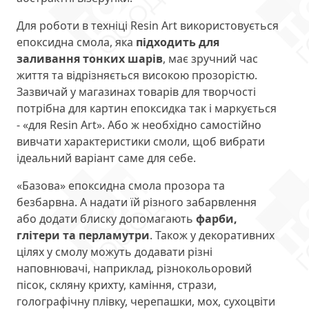
Для роботи в техніці Resin Art використовується
епоксидна смола, яка
підходить для
заливання тонких шарів
, має зручний час
життя та відрізняється високою прозорістю.
Зазвичай у магазинах товарів для творчості
потрібна для картин епоксидка так і маркується
- «для Resin Art». Або ж необхідно самостійно
вивчати характеристики смоли, щоб вибрати
ідеальний варіант саме для себе.
«Базова» епоксидна смола прозора та
безбарвна. А надати їй різного забарвлення
або додати блиску допомагають
фарби,
глітери та перламутри
. Також у декоративних
цілях у смолу можуть додавати різні
наповнювачі, наприклад, різнокольоровий
пісок, скляну крихту, каміння, стрази,
голографічну плівку, черепашки, мох, сухоцвіти