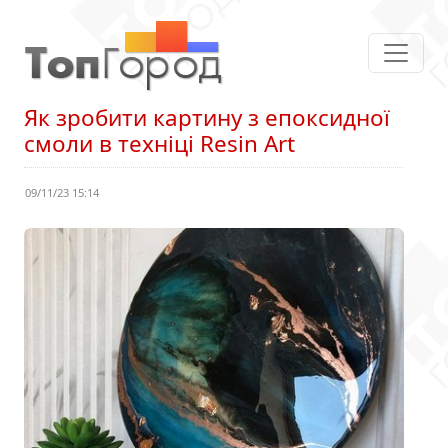
Як зробити картину з епоксидної
смоли в техніці Resin Art
09/11/23 15:14