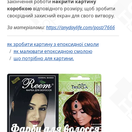
закінчення роботи
накрити картину
коробкою
відповідного розміру, щоб зробити
своєрідний захисний екран для свого витвору.
За матеріалами:
https://anydaylife.com/post/7666
як зробити картину з епоксидної смоли
як малювати епоксидною смолою
що потрібно для картини.