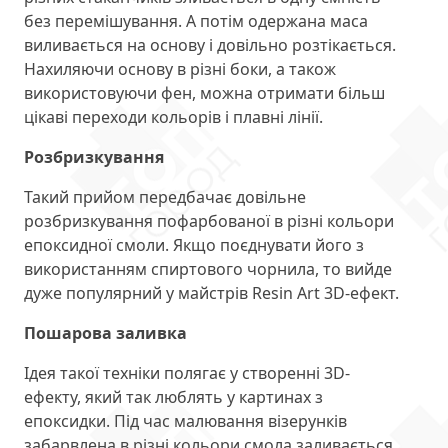
без перемішування. А потім одержана маса
виливається на основу і довільно розтікається.
Нахиляючи основу в різні боки, а також
використовуючи фен, можна отримати більш
цікаві переходи кольорів і плавні лінії.
Розбризкування
Такий прийом передбачає довільне
розбризкування пофарбованої в різні кольори
епоксидної смоли. Якщо поєднувати його з
використанням спиртового чорнила, то вийде
дуже популярний у майстрів Resin Art 3D-ефект.
Пошарова заливка
Ідея такої техніки полягає у створенні 3D-
ефекту, який так люблять у картинах з
епоксидки. Під час малювання візерунків
забарвлена в різні кольори смола заливається