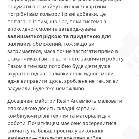
подумати про майбутній сюжет картини і
потрібні вам кольори і різні добавки. Це
пов’язано із тим, що час, поки система з
епоксидної смоли та затверджувача
залишається рідкою та придатною для
заливки
, обмежений, тож якщо ви
затримаєтеся, маса почне застигати прямо в
стаканчиках і ви не встигнете закінчити роботу.
Разом з тим вам потрібно буде діяти дуже
акуратно під час заливки епоксидної смоли,
адже виправити щось, зроблене не так, як ви
задумали, буде вже неможливо.
Досвідчені майстри Resin Art вміють малювати
епоксидкою досить складні картини,
комбінуючи різні техніки та матеріали для
роботи. Початківцям має сенс зосередитися
спочатку на більш простих у виконанні
варіантах — результат все одно вийде