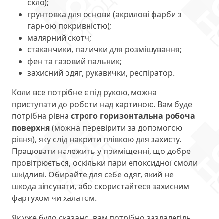
скло);
грунтовка для основи (акрилові фарби з
гарною покривністю);
малярний скотч;
стаканчики, палички для розмішування;
фен та газовий пальник;
захисний одяг, рукавички, респіратор.
Коли все потрібне є під рукою, можна
приступати до роботи над картиною. Вам буде
потрібна рівна
строго горизонтальна робоча
поверхня
(можна перевірити за допомогою
рівня), яку слід накрити плівкою для захисту.
Працювати належить у приміщенні, що добре
провітрюється, оскільки пари епоксидної смоли
шкідливі. Обирайте для себе одяг, який не
шкода зіпсувати, або скористайтеся захисним
фартухом чи халатом.
Як уже було сказано, вам потрібно заздалегідь