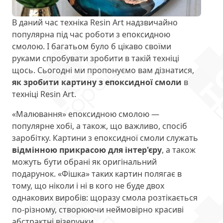
В даний час техніка Resin Art надзвичайно
популярна під час роботи з епоксидною
смолою. І багатьом було б цікаво своїми
руками спробувати зробити в такій техніці
щось. Сьогодні ми пропонуємо вам дізнатися,
як зробити картину з епоксидної смоли
в
техніці Resin Art.
«Малювання» епоксидною смолою —
популярне хобі, а також, що важливо, спосіб
заробітку. Картини з епоксидної смоли служать
відмінною прикрасою для інтер'єру
, а також
можуть бути обрані як оригінальний
подарунок. «Фішка» таких картин полягає в
тому, що ніколи і ні в кого не буде двох
однакових виробів: щоразу смола розтікається
по-різному, створюючи неймовірно красиві
абстрактні візерунки.