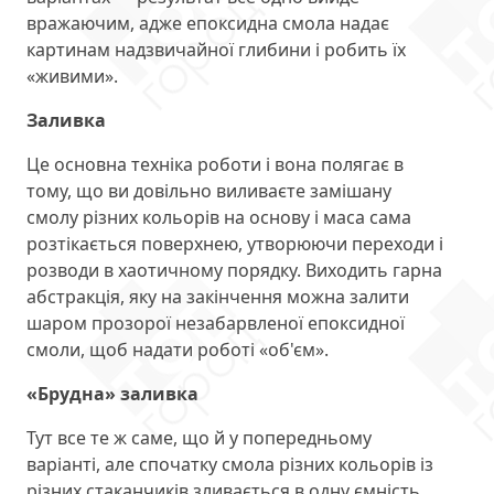
вражаючим, адже епоксидна смола надає
картинам надзвичайної глибини і робить їх
«живими».
Заливка
Це основна техніка роботи і вона полягає в
тому, що ви довільно виливаєте замішану
смолу різних кольорів на основу і маса сама
розтікається поверхнею, утворюючи переходи і
розводи в хаотичному порядку. Виходить гарна
абстракція, яку на закінчення можна залити
шаром прозорої незабарвленої епоксидної
смоли, щоб надати роботі «об'єм».
«Брудна» заливка
Тут все те ж саме, що й у попередньому
варіанті, але спочатку смола різних кольорів із
різних стаканчиків зливається в одну ємність