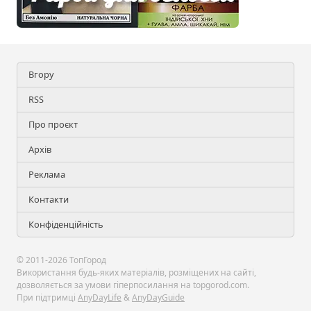
Вгору
RSS
Про проєкт
Архів
Реклама
Контакти
Конфіденційність
© 2011-2026 ТопГород
Використання будь-яких матеріалів, розміщених на сайті,
дозволяється за умови гіперпосилання на topgorod.com.
При підтримці
AnyDayLife
&
AnyDayGuide