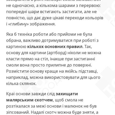
не одночасно, а кількома шарами з перервою:
попередні шари встигають застигати, але не
повністю, що дає дуже цікаві переходи кольорів
і «глибину» зображення.
Яка б техніка роботи або прийоми не була
обрана, важливо дотримуватися при роботі з
картиною
кількох основних правил
. Так,
основу для картини (артборд) ніколи не можна
класти прямо на стіл, інакше при застиганні
смоли вона просто прилипне до поверхні.
Розмістити основу краще на якійсь підставці,
наприклад, можна використовувати для цього
кілька склянок.
Краї основи завжди слід
захищати
малярським скотчем
, щоб смола не
розтікалася за межі основи і малюнок не був
зіпсований. Надалі скотч можна буде зняти, а